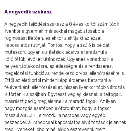
A negyedik szakasz
A negyedik fejlődési szakasz a 8 éves kortól számítódik.
Ilyenkor a gyermek már sokkal magabiztosabb a
fogmosást illetően, és ekkor alakítja ki az ezzel
kapcsolatos rutinját. Fontos, hogy a szülő is példát
mutasson, ugyanis a fiatalok akarva akaratlanul a
körülöttük lévőket utánozzák. Ugyanez vonatkozik a
helyes táplálkozásra, az édességre és a rendszeres,
megelőzési funkcióval rendelkező orvosi ellenőrzésekre is.
Ettől az életkortól mindenképp érdemes betartani a
félévenkénti ellenőrzéseket, hiszen ilyenkor több változás
is történik a szájban. Egyrészt végleg kiesnek a tejfogak,
másrészt pedig megjelennek a maradó fogak. Az ilyen
nagy mozgás esetében előfordulhat, hogy a fogsor
rosszul alakul ki, elmozdul a harapás vagy egyéb
beszéddel, állkapoccsal kapcsolatos elváltozások jelennek
meg. Ilyeneket jobb minél előbb észrevenni, mert