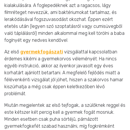
kialakulására. A foglepedéknek azt a ragacsos, lágy
filmréteget nevezzük, ami baktériumokat tartalmaz, és
lerakódásával fogszuvasodást okozhat. Éppen ezért
etetés után (legyen szó szoptatásról vagy cumisüvegből
való táplálásról) minden alkalommal meg kell törölni a baba
fogínyét egy nedves kendővel.
Az első
gyermekfogászati
vizsgálattal kapcsolatban
érdemes kikérni a gyermekorvos véleményét. Ha nincs
egyéb instrukció, akkor az ilyenkor javasolt egy éves
korhatárt ajánlott betartani. A megfelelő fejlődés miatt a
félévenkénti vizsgálat jól jöhet, hiszen a szakorvos hamar
kiszúrhatja a még csak éppen keletkezőben lévő
problémát.
Miután megjelentek az első tejfogak, a szülőknek reggel és
este kétszer két percig kell a gyermek fogát mosniuk.
Minden esetben csak puha sörtéjű, párnázott
gyermekfogkefét szabad használni, míg fogkrémként