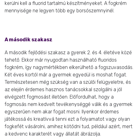
kerülni kell a fluorid tartalmú készítményeket. A fogkrém
mennyisége ne legyen több egy borsószemnyinél.
A második szakasz
A második fejlődési szakasz a gyerek 2. és 4. életéve közé
tehető. Ekkor már nyugodtan használható fluoridos
fogkrém, így nagymértékben elkerülhető a fogszuvasodás.
Két éves kortól már a gyermek egyedül is moshat fogat.
Természetesen még szükség van a szülői felügyeletre, és
az elején érdemes hasznos tanácsokkal szolgálni a jól
elvégzett fogmosást illetően. Előfordulhat, hogy a
fogmosás nem kedvelt tevékenységgé válik és a gyermek
egyszerűen nem akar fogat mosni. Ilyenkor érdemes
játékossá és kreatívvá tenni ezt a folyamatot vagy olyan
fogkefét vásárolni, amihez kötődni tud, például azért, mert
a kedvenc karakterét vagy állatát ábrázolja.