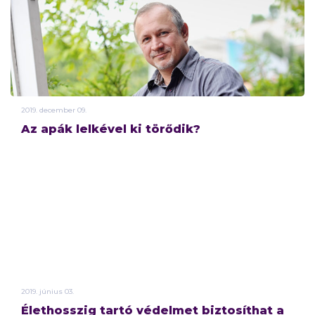
2019.
december
09.
Az apák lelkével ki törődik?
2019.
június
03.
Élethosszig tartó védelmet biztosíthat a