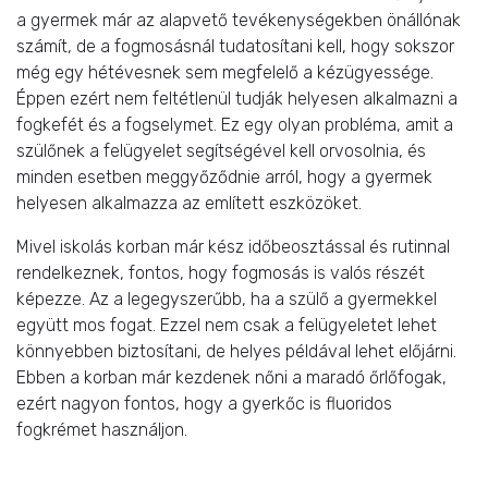
a gyermek már az alapvető tevékenységekben önállónak
számít, de a fogmosásnál tudatosítani kell, hogy sokszor
még egy hétévesnek sem megfelelő a kézügyessége.
Éppen ezért nem feltétlenül tudják helyesen alkalmazni a
fogkefét és a fogselymet. Ez egy olyan probléma, amit a
szülőnek a felügyelet segítségével kell orvosolnia, és
minden esetben meggyőződnie arról, hogy a gyermek
helyesen alkalmazza az említett eszközöket.
Mivel iskolás korban már kész időbeosztással és rutinnal
rendelkeznek, fontos, hogy fogmosás is valós részét
képezze. Az a legegyszerűbb, ha a szülő a gyermekkel
együtt mos fogat. Ezzel nem csak a felügyeletet lehet
könnyebben biztosítani, de helyes példával lehet előjárni.
Ebben a korban már kezdenek nőni a maradó őrlőfogak,
ezért nagyon fontos, hogy a gyerkőc is fluoridos
fogkrémet használjon.