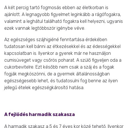
A két percig tartó fogmosás ebben az életkorban is
ajánlott. A legnagyobb figyelmet leginkább a rágófogakra,
valamint a leghátul található fogakra kell helyezni, ugyanis
ezek vannak legtöbbször igénybe véve.
Az egészséges szájhigiéné fenntartása érdekében
tudatosan kell bánni az étkezésekkel és az édességekkel
kapcsolatban is. Ilyenkor a gyerek már ne használjon
cumisüveget vagy csőrös poharat. A szülő figyeljen oda a
cukorbevitelre. Ezt később nem csak a száj és a fogak
fogják megköszönni, de a gyermek általánosságban
egészségesebb lehet, és tudatosulni fog benne az ilyen
jellegű ételek egészségkárosító hatása.
A fejlődés harmadik szakasza
A harmadik szakasz a 5 és 7 éves kor közé tehető. Ilyenkor