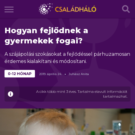
Hogyan fejlődnek a
gyermekek fogai?
A szájápolási szokásokat a fejlődéssel párhuzamosan
érdemes kialakítani és módosítani.
0-12 HÓNAP
2019.
április
24.
Juhász Anita
A cikk több mint 3 éves. Tartalma elavult információt
tartalmazhat.