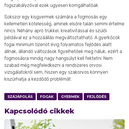
fogszabályzóval ezek ügyesen korrigálhatóak.
Sokszor egy kisgyermek számára a fogmosás egy
kellemetlen kötelesség, aminek elsőre talán semmi értelme
nincs. Néhány apró trükkel, kreativitással és szülői
példával ez a hozzáállás megváltoztatható. A gyerkőcök
fogai minimum tizenöt évig folyamatos fejlődés alatt
állnak, állandó változások figyelhetőek meg náluk, ezért a
fogmosásra mindig nagy hangsúlyt kell fektetni. Nem
szabad még megfeledkezni a rendszeres orvosi
vizsgálatokról sem, hiszen egy szakorvos könnyen
kiszúrhatja a kezdődő problémát.
SZÁJÁPOLÁS
FOGAK
GYERMEK
FEJLŐDÉS
Kapcsolódó cikkek