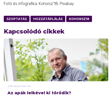
Fotó és infografika: Kohorsz’18, Pixabay
SZOPTATÁS
HOZZÁTÁPLÁLÁS
KOHORSZ18
Kapcsolódó cikkek
2019.
december
09.
Az apák lelkével ki törődik?