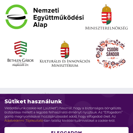
Sütiket használunk
Weboldalunk cookie-kat („sütiket”) használ, hogy a biztonságos böngészés
biztosítása mellett a legjobb felhasználói élményt nyújtsuk. Az “Elfogadom”
Impresszum
Adatvédelmi elvek
Jogi nyilatkozat
gomb megnyomásával hozzájárulásodat adod, hogy elfogadod őket. Az
Adatvédelmi Tájékoztató
-ban találsz további tudnivalókat a cookie-król.
Szerzői jog © 2026 Családháló Alapítvány - Minden jog fenntartva
ELFOGADOM