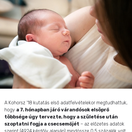
A Kohorsz ’18 kutatás első adatfelvételekor megtudhattuk,
hogy
a 7. hónapban járó várandósok elsöprő
többsége úgy tervezte, hogy a születése után
szoptatni fogja a csecsemőjét
– az előzetes adatok
szerint (4924 kérdőív alapján) mindössze 0,5 százalék volt