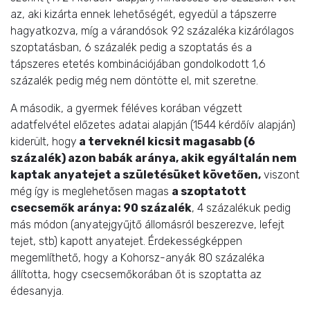
az, aki kizárta ennek lehetőségét, egyedül a tápszerre
hagyatkozva, míg a várandósok 92 százaléka kizárólagos
szoptatásban, 6 százalék pedig a szoptatás és a
tápszeres etetés kombinációjában gondolkodott 1,6
százalék pedig még nem döntötte el, mit szeretne.
A második, a gyermek féléves korában végzett
adatfelvétel előzetes adatai alapján (1544 kérdőív alapján)
kiderült, hogy
a terveknél kicsit magasabb (6
százalék) azon babák aránya, akik egyáltalán nem
kaptak anyatejet a születésüket követően,
viszont
még így is meglehetősen magas
a szoptatott
csecsemők aránya: 90 százalék
, 4 százalékuk pedig
más módon (anyatejgyűjtő állomásról beszerezve, lefejt
tejet, stb) kapott anyatejet. Érdekességképpen
megemlíthető, hogy a Kohorsz-anyák 80 százaléka
állította, hogy csecsemőkorában őt is szoptatta az
édesanyja.