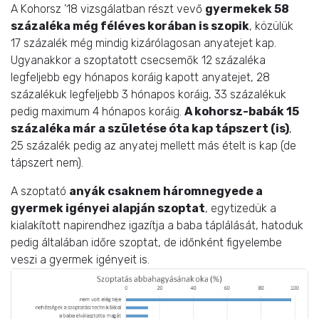
A Kohorsz ’18 vizsgálatban részt vevő
gyermekek 58
százaléka még féléves korában is szopik
, közülük
17 százalék még mindig kizárólagosan anyatejet kap.
Ugyanakkor a szoptatott csecsemők 12 százaléka
legfeljebb egy hónapos koráig kapott anyatejet, 28
százalékuk legfeljebb 3 hónapos koráig, 33 százalékuk
pedig maximum 4 hónapos koráig.
A kohorsz-babák 15
százaléka már a születése óta kap tápszert (is)
,
25 százalék pedig az anyatej mellett más ételt is kap (de
tápszert nem).
A szoptató
anyák csaknem háromnegyede a
gyermek igényei alapján szoptat
, egytizedük a
kialakított napirendhez igazítja a baba táplálását, hatoduk
pedig általában időre szoptat, de időnként figyelembe
veszi a gyermek igényeit is.