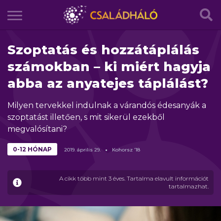
Szoptatás és hozzátáplálás
számokban – ki miért hagyja
abba az anyatejes táplálást?
Milyen tervekkel indulnak a várandós édesanyák a
szoptatást illetően, s mit sikerül ezekből
megvalósítani?
0-12 HÓNAP
2019.
április
29.
Kohorsz ’18
A cikk több mint 3 éves. Tartalma elavult információt
tartalmazhat.