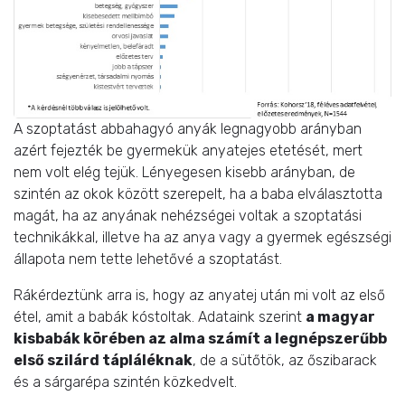
A szoptatást abbahagyó anyák legnagyobb arányban
azért fejezték be gyermekük anyatejes etetését, mert
nem volt elég tejük. Lényegesen kisebb arányban, de
szintén az okok között szerepelt, ha a baba elválasztotta
magát, ha az anyának nehézségei voltak a szoptatási
technikákkal, illetve ha az anya vagy a gyermek egészségi
állapota nem tette lehetővé a szoptatást.
Rákérdeztünk arra is, hogy az anyatej után mi volt az első
étel, amit a babák kóstoltak. Adataink szerint
a magyar
kisbabák körében az alma számít a legnépszerűbb
első szilárd tápláléknak
, de a sütőtök, az őszibarack
és a sárgarépa szintén közkedvelt.