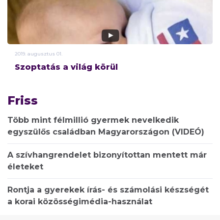
2019.
augusztus
01.
Szoptatás a világ körül
Friss
Több mint félmillió gyermek nevelkedik
egyszülős családban Magyarországon (VIDEÓ)
A szívhangrendelet bizonyítottan mentett már
életeket
Rontja a gyerekek írás- és számolási készségét
a korai közösségimédia-használat