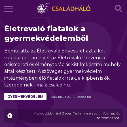
Életrevaló fiatalok a
gyermekvédelemből
Bemutatta az Életrevaló Egyesület azt a két
videoklipet, amelyet az Életrevaló Prevenció –
önismereti és élményterápiás kisfilmkészítő műhely
által készített. A szöveget gyermekvédelmi
intézményben élő fiatalok írták, a klipben is ők
szerepelnek - írja a csalad.hu.
GYERMEKVÉDELEM
2018.
július
27.
csalad.hu
A cikk több mint 3 éves. Tartalma elavult információt
tartalmazhat.