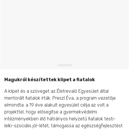
HIRDETÉS
Magukról készítettek klipet a fiatalok
A klipet és a szöveget az Életrevaló Egyesület által
mentorált fiatalok írták. Preszl Éva, a program vezetője
elmondta: a 19 éve alakult egyesület célja az volt a
projekttel, hogy elősegítse a gyermekvédelmi
intézményekben élő hátrányos helyzetű fiatalok testi-
lelki-szociális jól-létét, támogassa az egészségfejlesztést