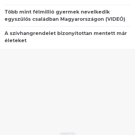
Több mint félmillió gyermek nevelkedik
egyszülős családban Magyarországon (VIDEÓ)
A szívhangrendelet bizonyítottan mentett már
életeket
HIRDETÉS