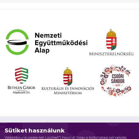
Sütiket használunk
Weboldalunk cookie-kat („sütiket”) használ, hogy a biztonságos böngészés