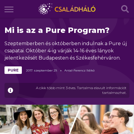
Mi is az a Pure Program?
Szeptemberben ​és októberben ​indulnak a Pure új
csapatai. Október 4-ig várják 14-16 éves lányok
jelentkezését Budapesten és Székesfehérváron.
PURE
2017.
szeptember
29.
Antal-Ferencz Ildikó
A cikk több mint 3 éves. Tartalma elavult információt
tartalmazhat.