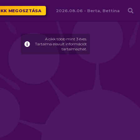
Családháló
IKK MEGOSZTÁSA
2026.08.06 -
Berta, Bettina
A cikk több mint 3 éves.
Tartalma elavult információt
tartalmazhat.