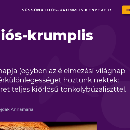
SÜSSÜNK DIÓS-KRUMPLIS KENYERET!
C
iós-krumplis
napja (egyben az élelmezési világnap
yérkülönlegességet hoztunk nektek:
t teljes kiőrlésű tönkölybúzaliszttel.
jdák Annamária