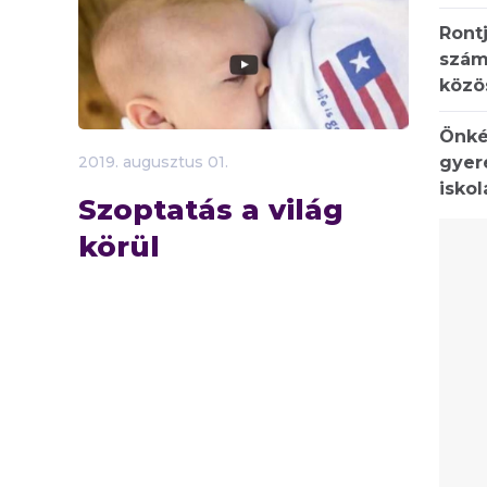
Rontj
szám
közö
Önké
gyer
2019.
augusztus
01.
isko
Szoptatás a világ
körül