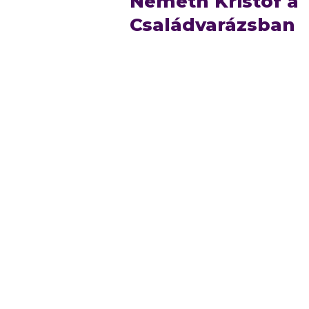
Németh Kristóf a
Családvarázsban