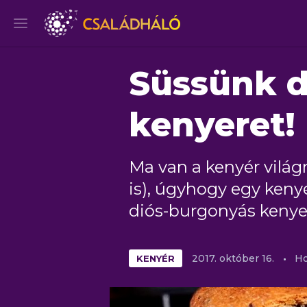
Süssünk d
kenyeret!
Ma van a kenyér világ
is), úgyhogy egy ken
diós-burgonyás kenyere
KENYÉR
2017.
október
16.
Ho