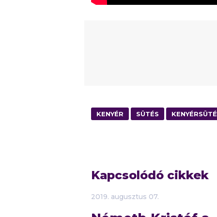
KENYÉR
SÜTÉS
KENYÉRSÜTÉ
Kapcsolódó cikkek
2019.
augusztus
07.