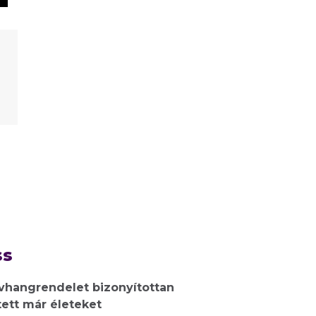
ss
ívhangrendelet bizonyítottan
ett már életeket