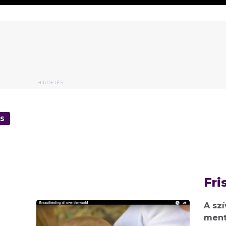
HIRDETÉS
S
Fri
A sz
ment