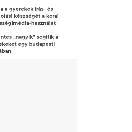
a a gyerekek írás- és
olási készségét a korai
sségimédia-használat
ntes „nagyik” segítik a
ekeket egy budapesti
lában