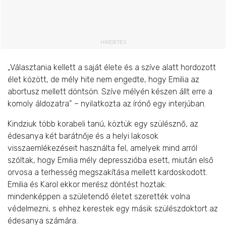
HIRDETÉS
„Választania kellett a saját élete és a szíve alatt hordozott
élet között, de mély hite nem engedte, hogy Emilia az
abortusz mellett döntsön. Szíve mélyén készen állt erre a
komoly áldozatra” – nyilatkozta az írónő egy interjúban.
Kindziuk több korabeli tanú, köztük egy szülésznő, az
édesanya két barátnője és a helyi lakosok
visszaemlékezéseit használta fel, amelyek mind arról
szóltak, hogy Emilia mély depresszióba esett, miután első
orvosa a terhesség megszakítása mellett kardoskodott.
Emilia és Karol ekkor merész döntést hoztak:
mindenképpen a születendő életet szerették volna
védelmezni, s ehhez kerestek egy másik szülészdoktort az
édesanya számára.