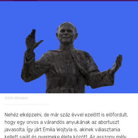
FOTÓ: PIXABAY
Nehéz elképzelni, de már száz évvel ezelőtt is előfordult,
hogy egy orvos a várandós anyukának az abortuszt
javasolta. Így járt Emilia Wojtyla is, akinek választania
kellett saját és gyermeke élete között. Az asszony mély