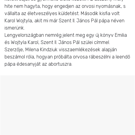
hite nem hagyta, hogy engedjen az orvosi nyomásnak, s
vállalta az életveszélyes küldetést. Második kisfia volt
Karol Wojtyla, akit mi már Szent II. János Pál pápa néven
ismerünk.
Lengyelországban nemrég jelent meg egy új könyv Emilia
és Wojtyla Karol, Szent II. János Pál szülei címmel.
Szerzője, Milena Kindziuk visszaemlékezések alapján
beszámol róla, hogyan próbálta orvosa rábeszélni a leendő
pápa édesanyját az abortuszra.