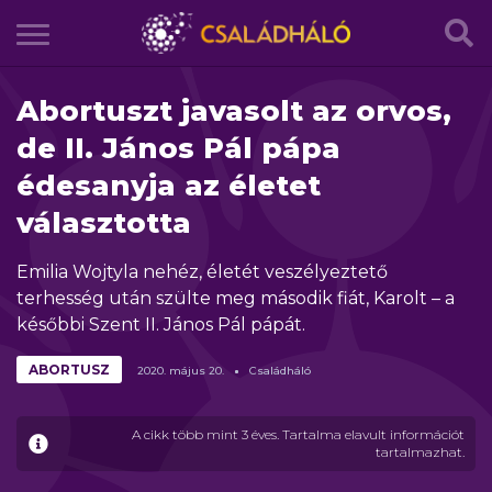
Abortuszt javasolt az orvos,
de II. János Pál pápa
édesanyja az életet
választotta
Emilia Wojtyla nehéz, életét veszélyeztető
terhesség után szülte meg második fiát, Karolt – a
későbbi Szent II. János Pál pápát.
ABORTUSZ
2020.
május
20.
Családháló
A cikk több mint 3 éves. Tartalma elavult információt
tartalmazhat.