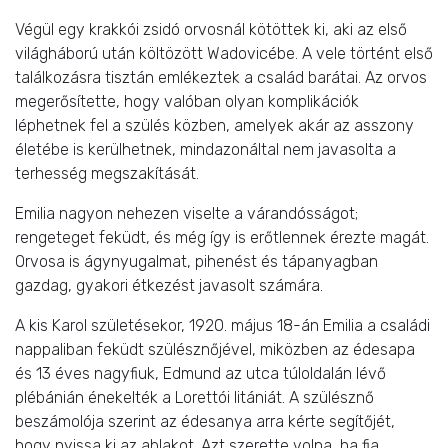
Végül egy krakkói zsidó orvosnál kötöttek ki, aki az első
világháború után költözött Wadovicébe. A vele történt első
találkozásra tisztán emlékeztek a család barátai. Az orvos
megerősítette, hogy valóban olyan komplikációk
léphetnek fel a szülés közben, amelyek akár az asszony
életébe is kerülhetnek, mindazonáltal nem javasolta a
terhesség megszakítását.
Emilia nagyon nehezen viselte a várandósságot;
rengeteget feküdt, és még így is erőtlennek érezte magát.
Orvosa is ágynyugalmat, pihenést és tápanyagban
gazdag, gyakori étkezést javasolt számára.
A kis Karol születésekor, 1920. május 18-án Emilia a családi
nappaliban feküdt szülésznőjével, miközben az édesapa
és 13 éves nagyfiuk, Edmund az utca túloldalán lévő
plébánián énekelték a Lorettói litániát. A szülésznő
beszámolója szerint az édesanya arra kérte segítőjét,
hogy nyissa ki az ablakot. Azt szerette volna, ha fia