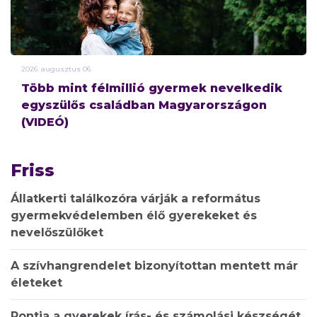
2026.
augusztus
06.
Több mint félmillió gyermek nevelkedik
egyszülős családban Magyarországon
(VIDEÓ)
Friss
Állatkerti találkozóra várják a református
gyermekvédelemben élő gyerekeket és
nevelőszülőket
A szívhangrendelet bizonyítottan mentett már
életeket
Rontja a gyerekek írás- és számolási készségét