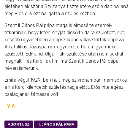
életében először a Szűzanya tiszteletére szóló dalt hallaná
meg – és ő is ezt hallgatta a szülés közben.
Szent II. János Pál pápa maga is elmesélte személyi
titkárának, hogy Isten Anyját dicsőítő dalra született, sőt,
később ugyanebben a napszakban választották pápává.
A katolikus házaspárnak egyébként három gyermeke
született: Edmund, Olga – aki születése után nem sokkal
meghalt – és Karol, akit mi ma Szent II. János Pál pápa
néven ismerünk.
Emilia végül 1929-ben halt meg szívrohamban, nem sokkal
a kis Karol kilencedik születésnapja előtt. Erős hite egész
családjának támasza volt.
–
VIA
–
ABORTUSZ
II. JÁNOS PÁL PÁPA