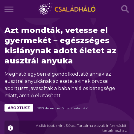
Azt mondták, vetesse el
gyermekét – egészséges
kislánynak adott életet az
ausztrál anyuka
Megható egyben elgondolkodtató annak az
ausztrál anyukának az esete, akinek orvosai
abortuszt javasoltak a baba halálos betegsége
miatt, amit ő elutasított.
ABORTUSZ
2019.
december
17.
Családháló
A cikk több mint 3 éves. Tartalma elavult információt
tartalmazhat.