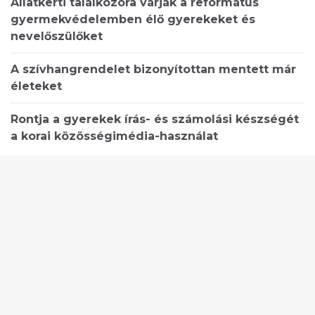
Állatkerti találkozóra várják a református
gyermekvédelemben élő gyerekeket és
nevelőszülőket
A szívhangrendelet bizonyítottan mentett már
életeket
Rontja a gyerekek írás- és számolási készségét
a korai közösségimédia-használat