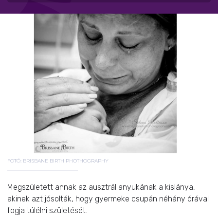
FOTÓ: BRISBANE BIRTH PHOTHOGRAPHY
Megszületett annak az ausztrál anyukának a kislánya,
akinek azt jósolták, hogy gyermeke csupán néhány órával
fogja túlélni születését.