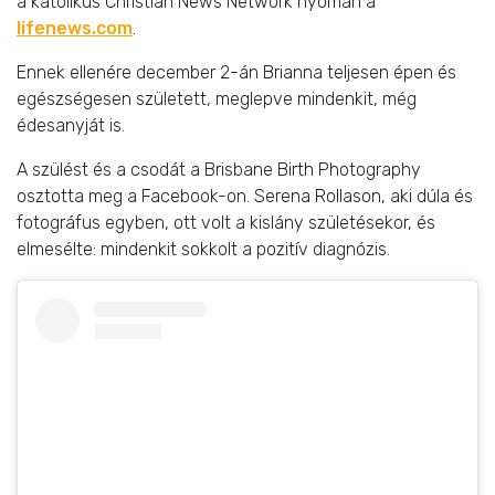
a katolikus Christian News Network nyomán a
lifenews.com
.
Ennek ellenére december 2-án Brianna teljesen épen és
egészségesen született, meglepve mindenkit, még
édesanyját is.
A szülést és a csodát a Brisbane Birth Photography
osztotta meg a Facebook-on. Serena Rollason, aki dúla és
fotográfus egyben, ott volt a kislány születésekor, és
elmesélte: mindenkit sokkolt a pozitív diagnózis.