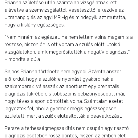
Brianna születése után számtalan vizsgálatnak lett
alávetve a szemvizsgálattól, veseteszttől elkezdve az
ultrahangig és az agyi MRI-ig és mindegyik azt mutatta,
hogy a kislány egészséges.
“Nem hinném az egészet, ha nem lettem volna magam is a
részese, hiszen én is ott voltam a szülés előtti utolsó
vizsgálatokon, amik megerősítették a negatív diagnózist”
– mondta a dúla.
Sajnos Brianna története nem egyedi. Számtalanszor
előfordul, hogy a szülőkre nyomást gyakorolnak a
szakemberek: válasszák az abortuszt egy prenatális
diagnózis tükrében, s többször is bebizonyosodott már,
hogy téves alapon döntöttek volna. Számtalan esetet
jegyeztek fel, ahol a gyermek mégis egészségesen
született, mert a szülők elutasították a beavatkozást.
Persze a terhességmegszakítás nem csupán egy riasztó
diagnózis esetében rossz döntés, hiszen az emberi élet