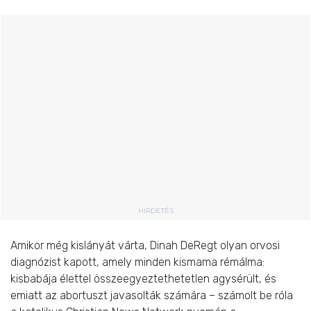
HIRDETÉS
Amikor még kislányát várta, Dinah DeRegt olyan orvosi
diagnózist kapott, amely minden kismama rémálma:
kisbabája élettel összeegyeztethetetlen agysérült, és
emiatt az abortuszt javasolták számára – számolt be róla