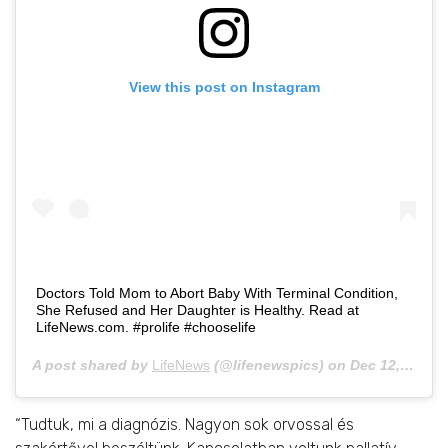
View this post on Instagram
Doctors Told Mom to Abort Baby With Terminal Condition,
She Refused and Her Daughter is Healthy. Read at
LifeNews.com. #prolife #chooselife
A post shared by
LifeNews
(@lifenewspics) on
Dec 12, 2019 at 10:26am PST
“Tudtuk, mi a diagnózis. Nagyon sok orvossal és