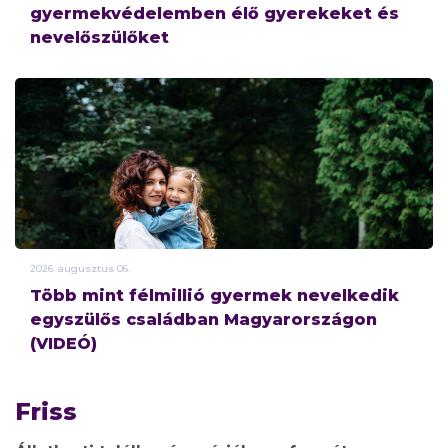
gyermekvédelemben élő gyerekeket és
nevelőszülőket
2026.
augusztus
06.
Több mint félmillió gyermek nevelkedik
egyszülős családban Magyarországon
(VIDEÓ)
Friss