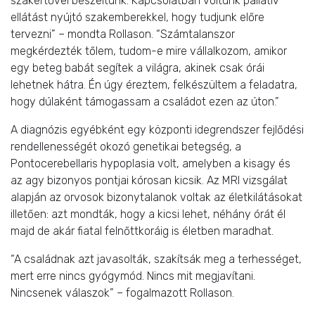
szakértővel beszéltünk. Kapcsolatban voltunk pallatív
ellátást nyújtó szakemberekkel, hogy tudjunk előre
tervezni” – mondta Rollason. “Számtalanszor
megkérdezték tőlem, tudom-e mire vállalkozom, amikor
egy beteg babát segítek a világra, akinek csak órái
lehetnek hátra. Én úgy éreztem, felkészültem a feladatra,
hogy dúlaként támogassam a családot ezen az úton.”
A diagnózis egyébként egy központi idegrendszer fejlődési
rendellenességét okozó genetikai betegség, a
Pontocerebellaris hypoplasia volt, amelyben a kisagy és
az agy bizonyos pontjai kórosan kicsik. Az MRI vizsgálat
alapján az orvosok bizonytalanok voltak az életkilátásokat
illetően: azt mondták, hogy a kicsi lehet, néhány órát él
majd de akár fiatal felnőttkoráig is életben maradhat.
“A családnak azt javasolták, szakítsák meg a terhességet,
mert erre nincs gyógymód. Nincs mit megjavítani.
Nincsenek válaszok” – fogalmazott Rollason.