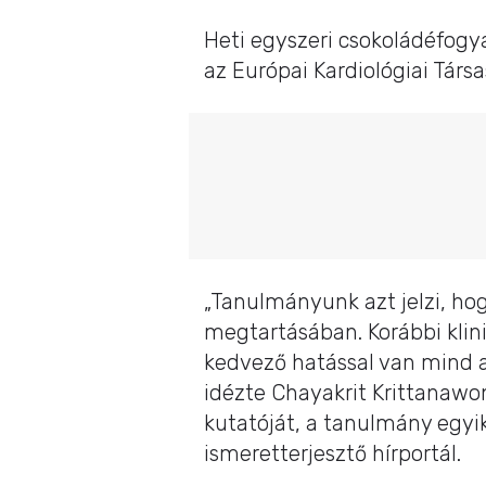
Heti egyszeri csokoládéfogy
az Európai Kardiológiai Társ
„Tanulmányunk azt jelzi, hog
megtartásában. Korábbi klin
kedvező hatással van mind a
idézte Chayakrit Krittanaw
kutatóját, a tanulmány egy
ismeretterjesztő hírportál.