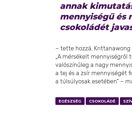
annak kimutatá
mennyiségű és m
csokoládét java
– tette hozzá. Krittanawong
„A mérsékelt mennyiségről t
valószínűleg a nagy mennyis
a tej és a zsír mennyiségét 
a túlsúlyosak esetében” – m
EGÉSZSÉG
CSOKOLÁDÉ
SZÍ