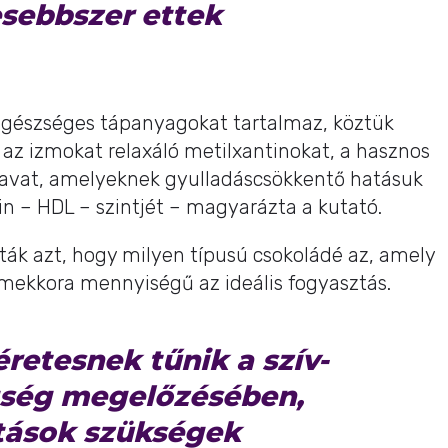
sebbszer ettek
egészséges tápanyagokat tartalmaz, köztük
, az izmokat relaxáló metilxantinokat, a hasznos
insavat, amelyeknek gyulladáscsökkentő hatásuk
rin – HDL – szintjét – magyarázta a kutató.
ák azt, hogy milyen típusú csokoládé az, amely
mekkora mennyiségű az ideális fogyasztás.
retesnek tűnik a szív-
gség megelőzésében,
tások szükségek