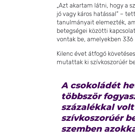
„Azt akartam látni, hogy a s
jó vagy káros hatással” – tet
tanulmányait elemezték, am
betegségei közötti kapcsola
vontak be, amelyekben 336 
Kilenc évet átfogó követéses
mutattak ki szívkoszorúér b
A csokoládét he
többször fogyas
százalékkal volt
szívkoszorúér b
szemben azokkal