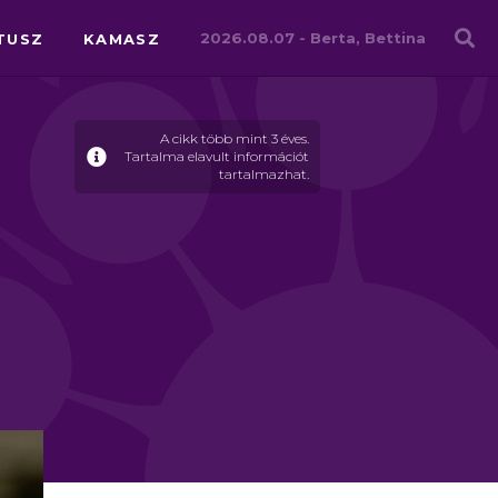
Családháló
2026.08.07 -
Berta, Bettina
TUSZ
KAMASZ
A cikk több mint 3 éves.
Tartalma elavult információt
tartalmazhat.