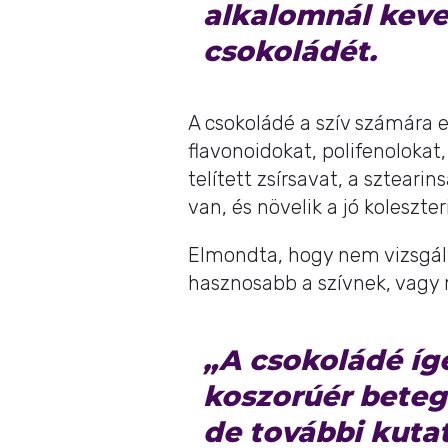
alkalomnál keve
csokoládét.
A csokoládé a szív számára 
flavonoidokat, polifenolokat
telített zsírsavat, a sztear
van, és növelik a jó koleszte
Elmondta, hogy nem vizsgált
hasznosabb a szívnek, vagy 
„A csokoládé ígé
koszorúér bete
de további kuta