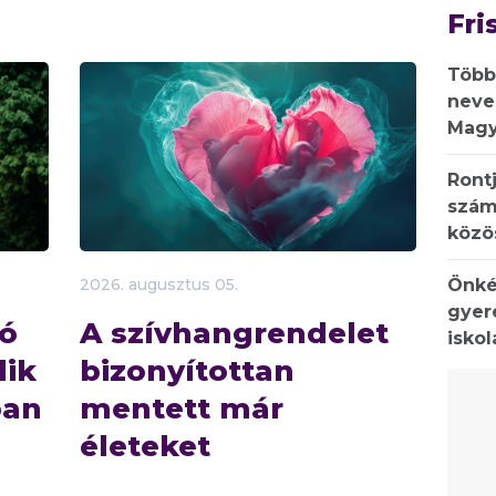
Fri
Több
neve
Magy
Rontj
szám
közö
Önké
2026.
augusztus
05.
gyer
ió
A szívhangrendelet
isko
dik
bizonyítottan
ban
mentett már
életeket