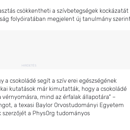
asztás csökkentheti a szívbetegségek kockázatát
aság folyóiratában megjelent új tanulmány szerint
HIRDETÉS
y a csokoládé segít a szív erei egészségének
ikai kutatások már kimutatták, hogy a csokoládé
 vérnyomásra, mind az érfalak állapotára” –
ongot, a texasi Baylor Orvostudományi Egyetem
ik szerzőjét a PhysOrg tudományos