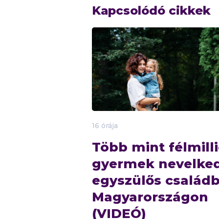
Kapcsolódó cikkek
16 órája
Több mint félmill
gyermek nevelke
egyszülős család
Magyarországon
(VIDEÓ)