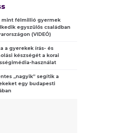
ss
 mint félmillió gyermek
lkedik egyszülős családban
arországon (VIDEÓ)
a a gyerekek írás- és
olási készségét a korai
sségimédia-használat
ntes „nagyik” segítik a
ekeket egy budapesti
lában