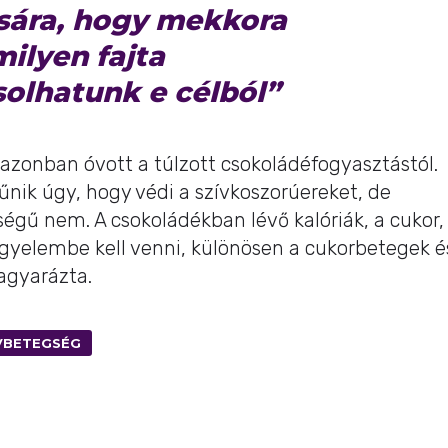
sára, hogy mekkora
ilyen fajta
solhatunk e célból”
 azonban óvott a túlzott csokoládéfogyasztástól.
űnik úgy, hogy védi a szívkoszorúereket, de
égű nem. A csokoládékban lévő kalóriák, a cukor,
figyelembe kell venni, különösen a cukorbetegek é
agyarázta.
VBETEGSÉG