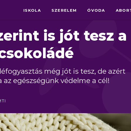
ISKOLA
SZERELEM
ÓVODA
ABOR
erint is jót tesz a
 csokoládé
éfogyasztás még jót is tesz, de azért
a az egészségünk védelme a cél!
MTI