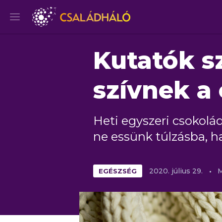
Kutatók sz
szívnek a
Heti egyszeri csokolád
ne essünk túlzásba, h
EGÉSZSÉG
2020.
július
29.