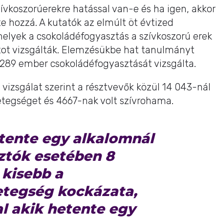
zívkoszorúerekre hatással van-e és ha igen, akkor
te hozzá. A kutatók az elmúlt öt évtized
elyek a csokoládéfogyasztás a szívkoszorú erek
tot vizsgálták. Elemzésükbe hat tanulmányt
289 ember csokoládéfogyasztását vizsgálta.
 vizsgálat szerint a résztvevők közül 14 043-nál
etegséget és 4667-nak volt szívrohama.
tente egy alkalomnál
ztók esetében 8
 kisebb a
etegség kockázata,
 akik hetente egy