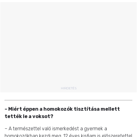
HIRDETÉS
– Miért éppen a homokozók tisztítása mellett
tették le a voksot?
– A természettel való ismerkedést a gyermek a
homokozókban kezdi meg. 12 éves kisfiam is előszeretettel