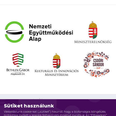
Sütiket használunk
Weboldalunk cookie-kat („sütiket”) használ, hogy a biztonságos böngészés
biztosítása mellett a legjobb felhasználói élményt nyújtsuk. Az “Elfogadom”