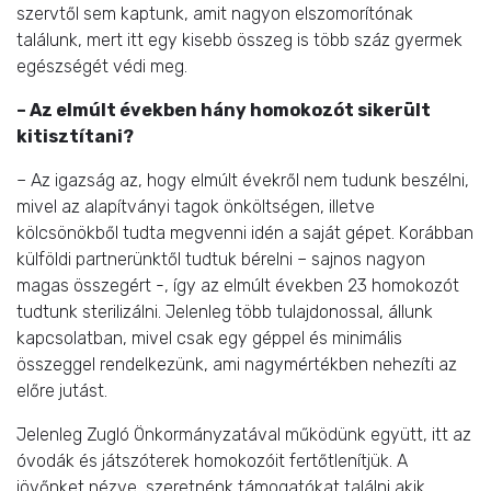
szervtől sem kaptunk, amit nagyon elszomorítónak
találunk, mert itt egy kisebb összeg is több száz gyermek
egészségét védi meg.
– Az elmúlt években hány homokozót sikerült
kitisztítani?
– Az igazság az, hogy elmúlt évekről nem tudunk beszélni,
mivel az alapítványi tagok önköltségen, illetve
kölcsönökből tudta megvenni idén a saját gépet. Korábban
külföldi partnerünktől tudtuk bérelni – sajnos nagyon
magas összegért -, így az elmúlt években 23 homokozót
tudtunk sterilizálni. Jelenleg több tulajdonossal, állunk
kapcsolatban, mivel csak egy géppel és minimális
összeggel rendelkezünk, ami nagymértékben nehezíti az
előre jutást.
Jelenleg Zugló Önkormányzatával működünk együtt, itt az
óvodák és játszóterek homokozóit fertőtlenítjük. A
jövőnket nézve, szeretnénk támogatókat találni akik