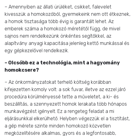
– Amennyiben az állati ürüléket, csikket, falevelet
kivesszük a homokozóból, gyermekeink nem ott étkeznek,
a homok tisztasága több évig is garantált lehet. Az
emberek száma a homokozó méretétől függ, de mivel
sajnos nem rendelkezünk önkéntes segítőkkel, az
alapítvány anyagi kapacitása jelenleg kettő munkással és
egy gépkezelővel rendelkezik.
– Olcsóbb ez a technológia, mint a hagyomány
homokcsere?
– Az önkormányzatokat terhelő költség korábban
kifejezetten komoly volt: a sok fuvar, illetve az ezzel járó
procedúra körülményessé tette a műveletet, a ki- és
beszállítás, a szennyezett homok lerakata több hónapos
munkavégzést igényelt. Ez a rengeteg feladat a mi
eljárásunkkal elkerülhető. Helyben végezzük el a tisztítást,
a gép mérete szinte minden homokozó közvetlen
megközelítésére alkalmas, gyors és a legfontosabb,