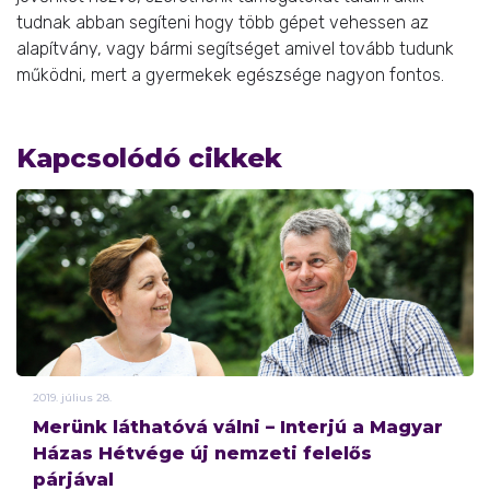
tudnak abban segíteni hogy több gépet vehessen az
alapítvány, vagy bármi segítséget amivel tovább tudunk
működni, mert a gyermekek egészsége nagyon fontos.
Kapcsolódó cikkek
2019.
július
28.
Merünk láthatóvá válni – Interjú a Magyar
Házas Hétvége új nemzeti felelős
párjával