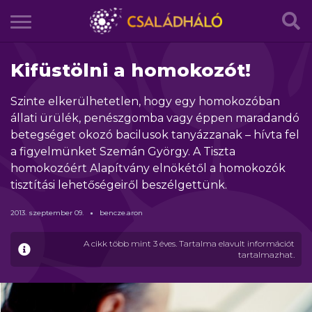
Kifüstölni a homokozót!
Szinte elkerülhetetlen, hogy egy homokozóban
állati ürülék, penészgomba vagy éppen maradandó
betegséget okozó bacilusok tanyázzanak – hívta fel
a figyelmünket Szemán György. A Tiszta
homokozóért Alapítvány elnökétől a homokozók
tisztítási lehetőségeiről beszélgettünk.
2013.
szeptember
09.
bencze.aron
A cikk több mint 3 éves. Tartalma elavult információt
tartalmazhat.