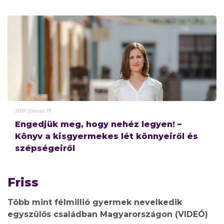
2019.
június
17.
Engedjük meg, hogy nehéz legyen! –
Könyv a kisgyermekes lét könnyeiről és
szépségeiről
Friss
Több mint félmillió gyermek nevelkedik
egyszülős családban Magyarországon (VIDEÓ)