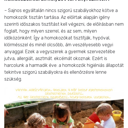
– Sajnos egyáltalán nincs szigorú szabályokhoz kötve a
homokozók tisztán tartása. Az előírtak alapján igény
szerinti időszakos tisztítást kell végezni, de előírásban nem
foglalt, hogy milyen szerrel, és az sem, milyen
időközönként. Így a homokozókat tisztítják, hypóval,
klórmésszel és minél olcsóbb, ám veszélyesebb vegyi
anyaggal. Ezek a vegyszerek a gyermek szervezetébe
jutva, allergiát, asztmát. ekcémát okoznak. Ezért is
harcolunk a harmadik éve: a homokozók higiéniás állapotát
tekintve szigorú szabályokra és ellenőrzésre lenne
szükség.