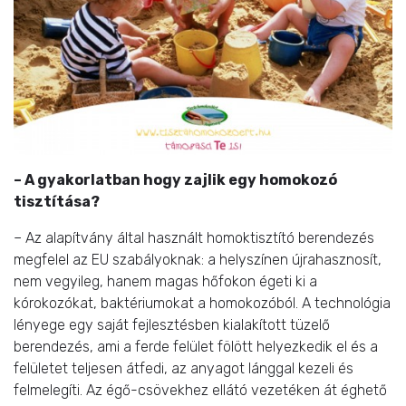
– A gyakorlatban hogy zajlik egy homokozó
tisztítása?
– Az alapítvány által használt homoktisztító berendezés
megfelel az EU szabályoknak: a helyszínen újrahasznosít,
nem vegyileg, hanem magas hőfokon égeti ki a
kórokozókat, baktériumokat a homokozóból. A technológia
lényege egy saját fejlesztésben kialakított tüzelő
berendezés, ami a ferde felület fölött helyezkedik el és a
felületet teljesen átfedi, az anyagot lánggal kezeli és
felmelegíti. Az égő-csövekhez ellátó vezetéken át éghető