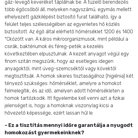
gáz-levegő keveréket táplálnak be. A tüzelő berendezés
több égőcsőből áll, melyeken nagyszámú, egymás mellett
elhelyezett gázkilépést biztosító furat található, így a
felület teljes szélességében az egyenletes hő közlés
biztosított. Az égő által elérhető hőmérséklet 1200 és 1400
°Cközött van. A káros mikroorganizmusok, mint például a
csirák, baktériumok és féreg-peték a kezelés
következtében elpusztulnak. A kezelt anyagot végül egy
finom szitán megszűrik, hogy az esetleges idegen
anyagoktól, mint üveg-szemcséktől vagy kövektől
megtisztítsák. A homok sikeres tisztaságához (higiénia) két
tényező szükséges: hőmérséklet, amelyre a homokot
felmelegítik, és az idő, amelyen adott hőmérsékleten a
homok tartózkodik. Itt figyelembe kell venni azt a fizikai
jelenséget is, hogy a homoknak viszonylag kicsi a
hővezető képessége, ezért lassan hűl le.
– Ez a tisztítás mennyi időre garantálja a nyugodt
homokozást gyermekeinknek?