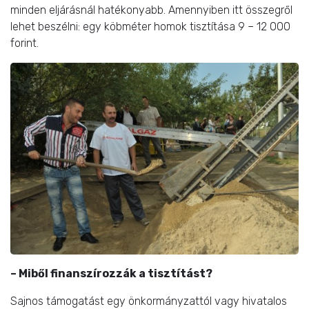
minden eljárásnál hatékonyabb. Amennyiben itt összegről
lehet beszélni: egy köbméter homok tisztítása 9 – 12 000
forint.
– Miből finanszírozzák a tisztítást?
Sajnos támogatást egy önkormányzattól vagy hivatalos