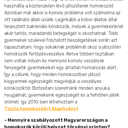
használta a közterületen lévő játszóterek homokozóit.
Azonban már akkor is komoly probléma volt számomra az
ott található állati ürülék. Leginkább a kóbor állatok által
terjesztett bakteriális kórokozók, melyek a gyermekeinknél
akár tartós, maradandó betegséget is okozhatnak. Több
gyermekek szüleivel folytatott beszélgetések során azt
tapasztaltam, hogy sokaknak problémát okoz a játszótéri
homokozók fertőzésveszélye. Illetve többen tisztában
sem voltak milyen és mennyire komoly veszélyek
fenyegetik gyermekeiket egy ártatlan homokozás alatt.
Így a célunk, hogy minden homokozóban játszó
kisgyermek egészségét megvédjük a veszélyes
kórokozóktól. Biztosítani szeretnénk minden anyuka
nyugalmát, gyermekeink egészségét és a felhőtlen játék
örömét. így 2010-ben létrehoztam a
Tiszta homokozóért Alapítványt
.
– Mennyire szabályozott Magyarországon a
homokozók körüli helyzet törvényi szinten?