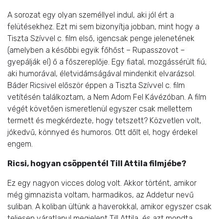
A sorozat egy olyan személlyel indul, aki jól ért a
felütésekhez. Ezt mi sem bizonyítja jobban, mint hogy a
Tiszta Szívvel c. film első, igencsak penge jelenetének
(amelyben a későbbi egyik főhőst – Rupasszovot –
gyepálják el) ő a főszereplője. Egy fiatal, mozgássérült fiú,
aki humorával, életvidámságával mindenkit elvarázsol.
Báder Ricsivel először éppen a Tiszta Szívvel c. film
vetítésén találkoztam, a Nem Adom Fel Kávézóban. A film
végét követően ismeretlenül egyszer csak mellettem
termett és megkérdezte, hogy tetszett? Közvetlen volt,
jókedvű, könnyed és humoros. Ott dőlt el, hogy érdekel
engem.
Ricsi, hogyan csöppentél Till Attila filmjébe?
Ez egy nagyon vicces dolog volt. Akkor történt, amikor
még gimnazista voltam, harmadikos, az Addetur nevű
suliban. A koliban ültünk a haverokkal, amikor egyszer csak
teljesen váratlanul megjelent Till Attila, és azt mondta,