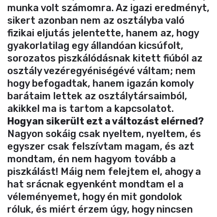
munka volt számomra. Az igazi eredményt,
sikert azonban nem az osztályba való
fizikai eljutás jelentette, hanem az, hogy
gyakorlatilag egy állandóan kicsúfolt,
sorozatos piszkálódásnak kitett fiúból az
osztály vezéregyéniségévé váltam; nem
hogy befogadtak, hanem igazán komoly
barátaim lettek az osztálytársaimból,
akikkel ma is tartom a kapcsolatot.
Hogyan sikerült ezt a változást elérned?
Nagyon sokáig csak nyeltem, nyeltem, és
egyszer csak felszívtam magam, és azt
mondtam, én nem hagyom tovább a
piszkálást! Máig nem felejtem el, ahogy a
hat srácnak egyenként mondtam el a
véleményemet, hogy én mit gondolok
róluk, és miért érzem úgy, hogy nincsen