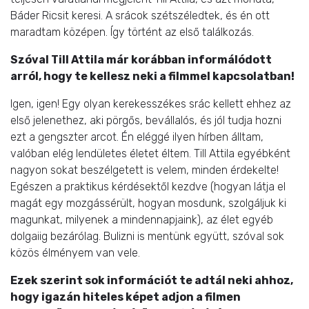
Báder Ricsit keresi. A srácok szétszéledtek, és én ott
maradtam középen. Így történt az első találkozás.
Szóval Till Attila már korábban informálódott
arról, hogy te kellesz neki a filmmel kapcsolatban!
Igen, igen! Egy olyan kerekesszékes srác kellett ehhez az
első jelenethez, aki pörgős, bevállalós, és jól tudja hozni
ezt a gengszter arcot. Én eléggé ilyen hírben álltam,
valóban elég lendületes életet éltem. Till Attila egyébként
nagyon sokat beszélgetett is velem, minden érdekelte!
Egészen a praktikus kérdésektől kezdve (hogyan látja el
magát egy mozgássérült, hogyan mosdunk, szolgáljuk ki
magunkat, milyenek a mindennapjaink), az élet egyéb
dolgaiig bezárólag. Bulizni is mentünk együtt, szóval sok
közös élményem van vele.
Ezek szerint sok információt te adtál neki ahhoz,
hogy igazán hiteles képet adjon a filmen