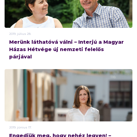
2019.
július
28.
Merünk láthatóvá válni – Interjú a Magyar
Házas Hétvége új nemzeti felelős
párjával
2019.
június
17.
Engedjük meg, hogy nehéz legyen! –