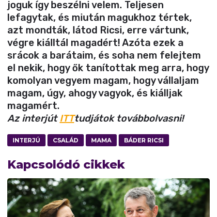
joguk így beszélni velem. Teljesen
lefagytak, és miután magukhoz tértek,
azt mondták, látod Ricsi, erre vártunk,
végre kiálltál magadért! Azóta ezek a
srácok a barátaim, és soha nem felejtem
el nekik, hogy ők tanítottak meg arra, hogy
komolyan vegyem magam, hogy vállaljam
magam, úgy, ahogy vagyok, és kiálljak
magamért.
Az interjút
ITT
tudjátok továbbolvasni!
INTERJÚ
CSALÁD
MAMA
BÁDER RICSI
Kapcsolódó cikkek