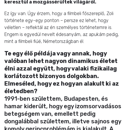
keresztül a mozgássérültek világáról.
Ez így van. Úgy érzem, hogy a filmbeli főszereplő, Zoli
története egy-egy ponton – persze ez lehet, hogy
véletlen – reflektál az én személyes történetemre is.
Engem is egyedül nevelt édesanyám, az apukám pedig,
mint a filmbeli fiúé, Németországban él.
Te egy élő példája vagy annak, hogy
valóban lehet nagyon dinamikus életet
élni azzal együtt, hogy valaki fizikailag
korlátozott bizonyos dolgokban.
Elmeséled, hogy ez hogyan alakult ki az
életedben?
1991-ben születtem, Budapesten, és
hamar kiderült, hogy egy izomsorvadásos
betegségem van, emellett pedig
dongalábbal születtem, illetve sajnos egy
komoly gerincproblémám is kialakult. A