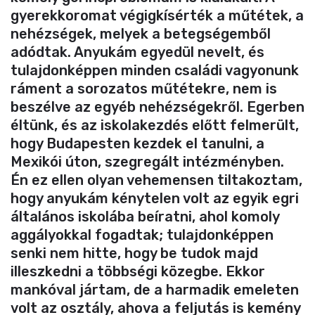
gyerekkoromat végigkísérték a műtétek, a
nehézségek, melyek a betegségemből
adódtak. Anyukám egyedül nevelt, és
tulajdonképpen minden családi vagyonunk
ráment a sorozatos műtétekre, nem is
beszélve az egyéb nehézségekről. Egerben
éltünk, és az iskolakezdés előtt felmerült,
hogy Budapesten kezdek el tanulni, a
Mexikói úton, szegregált intézményben.
Én ez ellen olyan vehemensen tiltakoztam,
hogy anyukám kénytelen volt az egyik egri
általános iskolába beíratni, ahol komoly
aggályokkal fogadtak; tulajdonképpen
senki nem hitte, hogy be tudok majd
illeszkedni a többségi közegbe. Ekkor
mankóval jártam, de a harmadik emeleten
volt az osztály, ahova a feljutás is kemény