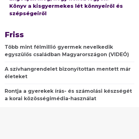
Könyv a kisgyermekes lét könnyeiről és
szépségeiről
Friss
Több mint félmillió gyermek nevelkedik
egyszülős családban Magyarországon (VIDEÓ)
A szívhangrendelet bizonyítottan mentett már
életeket
Rontja a gyerekek írás- és számolási készségét
a korai közösségimédia-használat