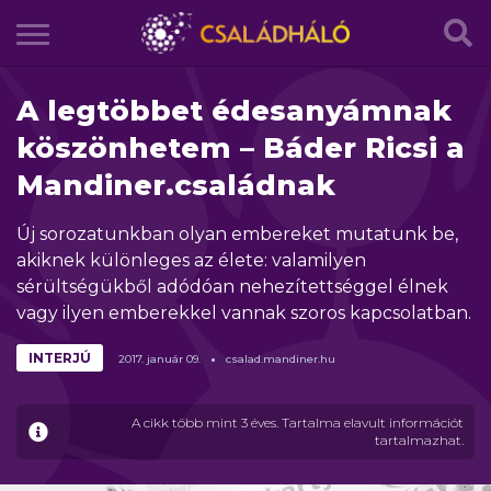
A legtöbbet édesanyámnak
köszönhetem – Báder Ricsi a
Mandiner.családnak
Új sorozatunkban olyan embereket mutatunk be,
akiknek különleges az élete: valamilyen
sérültségükből adódóan nehezítettséggel élnek
vagy ilyen emberekkel vannak szoros kapcsolatban.
INTERJÚ
2017.
január
09.
csalad.mandiner.hu
A cikk több mint 3 éves. Tartalma elavult információt
tartalmazhat.