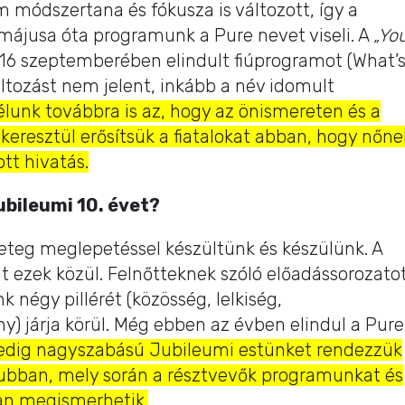
 módszertana és fókusza is változott, így a
 májusa óta programunk a Pure nevet viseli. A
„Yo
16 szeptemberében elindult fiúprogramot (What’
 változást nem jelent, inkább a név idomult
élunk továbbra is az, hogy az önismereten és a
keresztül erősítsük a fiatalokat abban, hogy nőne
ott hivatás.
ubileumi 10. évet?
teg meglepetéssel készültünk és készülünk. A
lt ezek közül. Felnőtteknek szóló előadássorozato
 négy pillérét (közösség, lelkiség,
y) járja körül. Még ebben az évben elindul a Pure
edig nagyszabású Jubileumi estünket rendezzük
ubban, mely során a résztvevők programunkat és
ban megismerhetik.