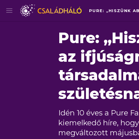
Pure: „Hi
az ifjúság
társadalmá
születésna
Idén 10 éves a Pure Fa
kiemelkedő híre, hogy
megváltozott májusba