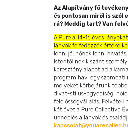
Az Alapítvány fő tevéken
és pontosan miről is szól 
rá? Meddig tart? Van felvé
A Pure a 14-16 éves lányokat
lányok felfedezzék értékeik
lenni jó, nőnek lenni hivatá
Istentől nekik szánt személy
keresztény alapot ad a kama
program havi egy szombati n
melyeket körbejárunk többe
divat-stílus-egyediség, nőie
felelősségvállalás. Felvételi
két évet a Pure Collective É
ünneplés a lányok és család
kapcsolat@youarecalled.h