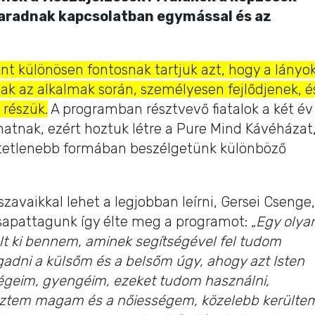
aradnak kapcsolatban egymással és az
nt különösen fontosnak tartjuk azt, hogy a lányo
k az alkalmak során, személyesen fejlődjenek, é
részük.
A programban résztvevő fiatalok a két év
atnak, ezért hoztuk létre a Pure Mind Kávéházat
ötetlenebb formában beszélgetünk különböző
szavaikkal lehet a legjobban leírni, Gersei Csenge,
csapattagunk így élte meg a programot:
„Egy olya
ult ki bennem, aminek segítségével fel tudom
gadni a külsőm és a belsőm úgy, ahogy azt Isten
ségeim, gyengéim, ezeket tudom használni,
edeztem magam és a nőiességem, közelebb kerülte