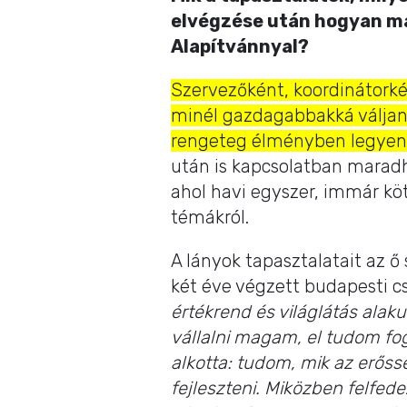
elvégzése után hogyan m
Alapítvánnyal?
Szervezőként, koordinátorké
minél gazdagabbakká váljana
rengeteg élményben legyen 
után is kapcsolatban maradh
ahol havi egyszer, immár k
témákról.
A lányok tapasztalatait az ő 
két éve végzett budapesti 
értékrend és világlátás alak
vállalni magam, el tudom fo
alkotta: tudom, mik az erős
fejleszteni. Miközben felf