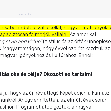
HIRDETÉS
kából indult azzal a céllal, hogy a fiatal lányok 
agabiztosan felmerjék vállalni.
Az amerikai
ng style and virtue”
(A stílus és az érték ünneplése)
 Magyarországon, négy évvel ezelőtt kezdtük az
 magyar igényekhez és kultúrához. Ennek
áltás oka és célja? Okozott ez tartalmi
élja, hogy az új név átfogó képet adjon a kamasz
unkról. Ahogy említetten, az elmúlt évek során
Fashion Programot átdolgoztuk, a magyar