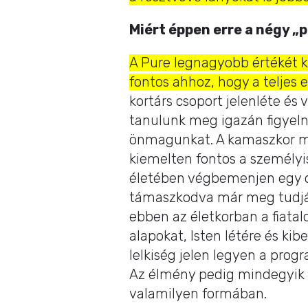
Miért éppen erre a négy „p
A Pure legnagyobb értékét k
fontos ahhoz, hogy a teljes 
kortárs csoport jelenléte és
tanulunk meg igazán figyelni
önmagunkat. A kamaszkor me
kiemelten fontos a személyis
életében végbemenjen egy o
támaszkodva már meg tudják
ebben az életkorban a fiatal
alapokat, Isten létére és kibe
lelkiség jelen legyen a pro
Az élmény pedig mindegyik 
valamilyen formában.