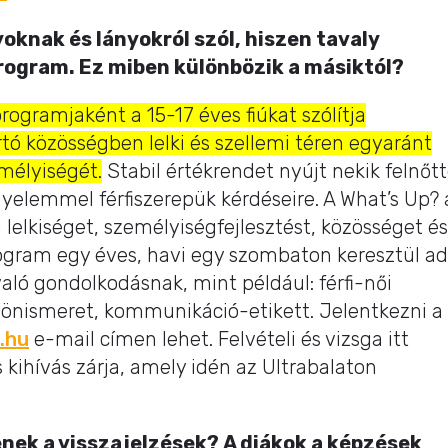
knak és lányokról szól, hiszen tavaly
program. Ez miben különbözik a másiktól?
rogramjaként a 15-17 éves fiúkat szólítja
tó közösségben lelki és szellemi téren egyaránt
mélyiségét.
Stabil értékrendet nyújt nekik felnőt
igyelemmel férfiszerepük kérdéseire. A What’s Up? 
lelkiséget, személyiségfejlesztést, közösséget és
ogram egy éves, havi egy szombaton keresztül ad
aló gondolkodásnak, mint például: férfi-női
 önismeret, kommunikáció-etikett. Jelentkezni a
.hu
e-mail címen lehet. Felvételi és vizsga itt
 kihívás zárja, amely idén az Ultrabalaton
enek a visszajelzések? A diákok a képzések