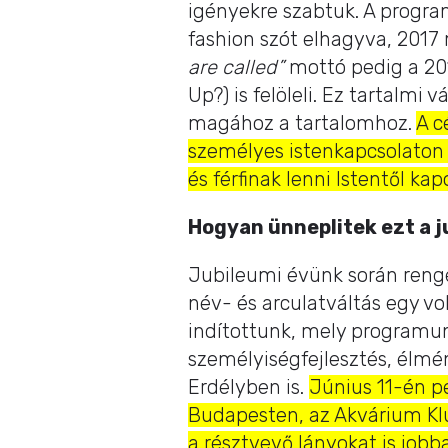
igényekre szabtuk. A program
fashion szót elhagyva, 2017
are called”
mottó pedig a 20
Up?) is felöleli. Ez tartalmi
magához a tartalomhoz.
A c
személyes istenkapcsolaton 
és férfinak lenni Istentől kap
Hogyan ünneplitek ezt a j
Jubileumi évünk során renge
név- és arculatváltás egy vo
indítottunk, mely programunk
személyiségfejlesztés, élmén
Erdélyben is.
Június 11-én p
Budapesten, az Akvárium Kl
a résztvevő lányokat is job