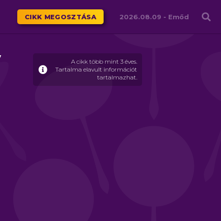
Családháló
CIKK MEGOSZTÁSA
2026.08.09 -
Emőd
y
A cikk több mint 3 éves.
Tartalma elavult információt
tartalmazhat.