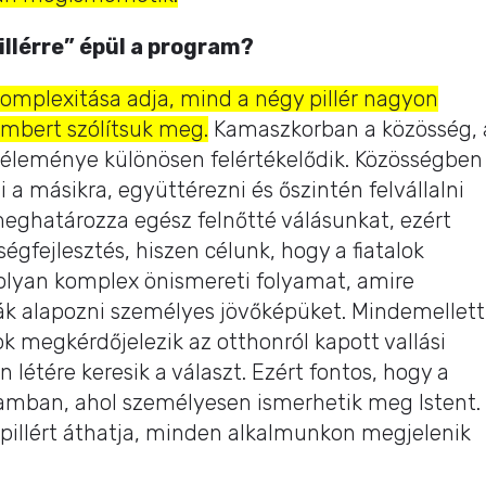
illérre” épül a program?
omplexitása adja, mind a négy pillér nagyon
embert szólítsuk meg.
Kamaszkorban a közösség, 
 véleménye különösen felértékelődik. Közösségben
 a másikra, együttérezni és őszintén felvállalni
ghatározza egész felnőtté válásunkat, ezért
égfejlesztés, hiszen célunk, hogy a fiatalok
lyan komplex önismereti folyamat, amire
 alapozni személyes jövőképüket. Mindemellett
ok megkérdőjelezik az otthonról kapott vallási
n létére keresik a választ. Ezért fontos, hogy a
gramban, ahol személyesen ismerhetik meg Istent.
pillért áthatja, minden alkalmunkon megjelenik