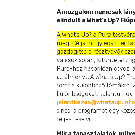
A mozgalom nemcsak lányo
elindult a What’s Up? Fiú
A What’s Up? a Pure testvérp
meg. Célja, hogy egy megtar
gazdagítsa a résztvevők sze
válásuk során, kitüntetett f
Pure-hoz hasonlóan ötvözi a 
az élményt. A What’s Up? Pr
teret a különböző témákról v
különbségeket, talentumok,
jelentkezes@whatsup.info
sincs, a programot egy közös
teljesítése volt.
Mik a tapasztalatok, mily