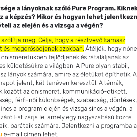
ysége a lányoknak szóló Pure Program. Kikne
ez a képzés? Mikor és hogyan lehet jelentkezn
teli az elején és a vizsga a végén?
 szólítja meg. Célja, hogy a résztvevő kamasz
et és megerősödjenek azokban.
Átéljék, hogy nőn
s, önismeretükben fejlődjenek és rátaláljanak az
es küldetésükre a világban. A Pure olyan stabil,
sz lányok számára, amire az életüket építhetik. A
apot jelent, két tanéven keresztül. A témák,
k között az önismeret, kommunikáció-etikett,
sség, férfi-női különbségek, szabadság, döntések,
 nincs a program elején és vizsga sincs a végén, a
vzáró Est zárja le, amely egy nagyszabású közös
jaik, barátaik számára. Jelentkezni a programba a
u
e-mail címen lehet.