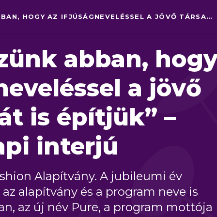
PURE: „HISZÜNK ABBAN, HOGY AZ IFJÚSÁGNEVELÉSSEL A JÖVŐ TÁRSADALMÁT IS ÉPÍTJÜK” – SZÜLETÉSNAPI INTERJÚ
szünk abban, hog
neveléssel a jövő
t is építjük” –
pi interjú
shion Alapítvány. A jubileumi év
 az alapítvány és a program neve is
n, az új név Pure, a program mottója