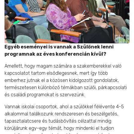
Egyéb eseményei is vannak a Szülőnek lenni
programnak az éves konferencián kívül?
Amellett, hogy magam számára a szakemberekkel való
kapcsolatot tartom elsődlegesnek, mert így több
emberhez jutnak el a közösen kidolgozott gondolatok,
természetesen különböző témákban
szülői, párkapcsolati
és családi programokat is szervezünk.
Vannak iskolai csoportok, ahol a szülőkkel félévente 4-5
alkalommal találkozunk rendszeresen és beszélgetés,
tapasztalatcsere és tudásbővítés célzattal mindig
körüljárunk egy-egy témát, hogy mindenki el tudjon