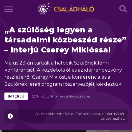
„A szülőség legyen a
társadalmi közbeszéd része”
– interjú Cserey Miklóssal
Május 23-án tartják a hatodik Szülőnek lenni
konferenciát. A kezdetekről és az idei rendezvény
részleteiről Cserey Miklóst, a konferencia és a
Szülőnek lenni program főszervezőjét kérdeztük.
INTERJÚ
2017.
május
16.
Antal-Ferencz Ildikó
A cikk több mint 3 éves. Tartalma elavult információt
tartalmazhat.