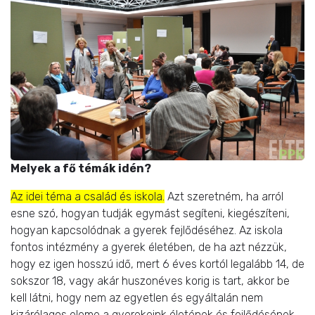
Melyek a fő témák idén?
Az idei téma a család és iskola.
Azt szeretném, ha arról
esne szó, hogyan tudják egymást segíteni, kiegészíteni,
hogyan kapcsolódnak a gyerek fejlődéséhez. Az iskola
fontos intézmény a gyerek életében, de ha azt nézzük,
hogy ez igen hosszú idő, mert 6 éves kortól legalább 14, de
sokszor 18, vagy akár huszonéves korig is tart, akkor be
kell látni, hogy nem az egyetlen és egyáltalán nem
kizárólagos eleme a gyerekeink életének és fejlődésének.