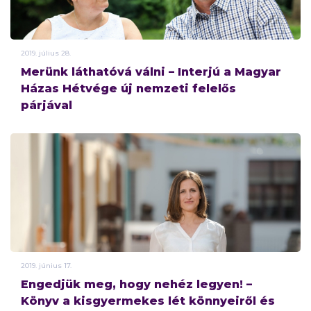
2019.
július
28.
Merünk láthatóvá válni – Interjú a Magyar
Házas Hétvége új nemzeti felelős
párjával
2019.
június
17.
Engedjük meg, hogy nehéz legyen! –
Könyv a kisgyermekes lét könnyeiről és