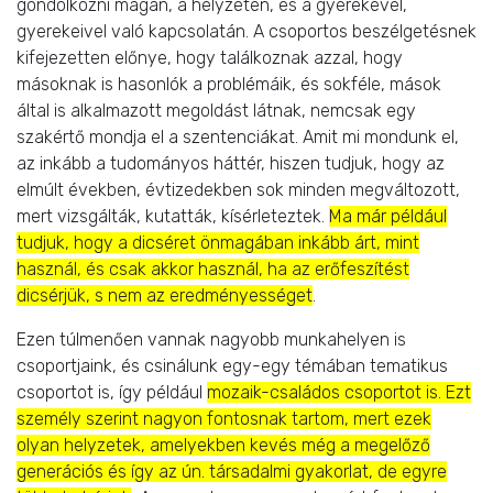
gondolkozni magán, a helyzetén, és a gyerekével,
gyerekeivel való kapcsolatán. A csoportos beszélgetésnek
kifejezetten előnye, hogy találkoznak azzal, hogy
másoknak is hasonlók a problémáik, és sokféle, mások
által is alkalmazott megoldást látnak, nemcsak egy
szakértő mondja el a szentenciákat. Amit mi mondunk el,
az inkább a tudományos háttér, hiszen tudjuk, hogy az
elmúlt években, évtizedekben sok minden megváltozott,
mert vizsgálták, kutatták, kísérleteztek.
Ma már például
tudjuk, hogy a dicséret önmagában inkább árt, mint
használ, és csak akkor használ, ha az erőfeszítést
dicsérjük, s nem az eredményességet
.
Ezen túlmenően vannak nagyobb munkahelyen is
csoportjaink, és csinálunk egy-egy témában tematikus
csoportot is, így például
mozaik-családos csoportot is. Ezt
személy szerint nagyon fontosnak tartom, mert ezek
olyan helyzetek, amelyekben kevés még a megelőző
generációs és így az ún. társadalmi gyakorlat, de egyre