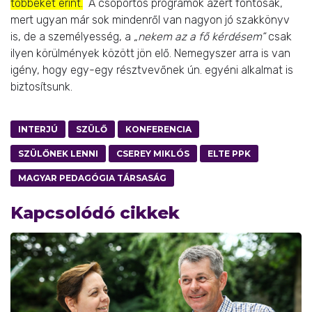
többeket érint.
A csoportos programok azért fontosak,
mert ugyan már sok mindenről van nagyon jó szakkönyv
is, de a személyesség, a
„nekem az a fő kérdésem”
csak
ilyen körülmények között jön elő. Nemegyszer arra is van
igény, hogy egy-egy résztvevőnek ún. egyéni alkalmat is
biztosítsunk.
INTERJÚ
SZÜLŐ
KONFERENCIA
SZÜLŐNEK LENNI
CSEREY MIKLÓS
ELTE PPK
MAGYAR PEDAGÓGIA TÁRSASÁG
Kapcsolódó cikkek