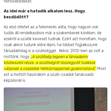
felnövekedését.
Az idei már a hatodik alkalom lesz. Hogy
kezdődött?
Az első ötletet az a felismerés adta, hogy nagyon sok
tudás áll rendelkezésre már a szakemberek körében, de
ezekről a szülők keveset tudnak. Ezért azt mondtam, hogy
csak akkor tudunk előre lépni, ha többet foglalkozunk
társadalmilag is a szülőséggel. Akkor, 2012-ben az volt a
mottónk, hogy
„A szülőség legyen a társadalmi
közbeszéd része, a szülőségről összegyűlt tudások
váljanak a családok hétköznapjainak gyakorlatává”.
Most
ezt a mottót használom a szülő-családi tanácsadó
képzésnél is.