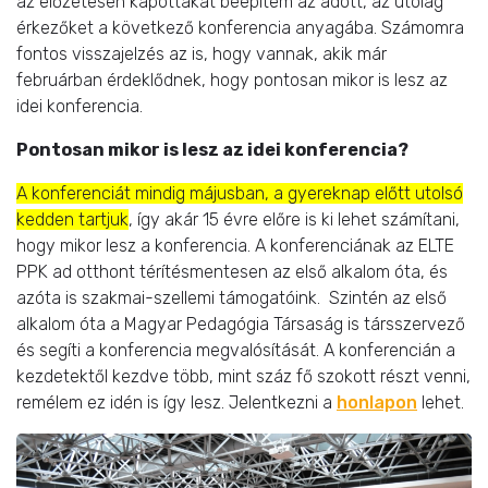
az előzetesen kapottakat beépítem az adott, az utólag
érkezőket a következő konferencia anyagába. Számomra
fontos visszajelzés az is, hogy vannak, akik már
februárban érdeklődnek, hogy pontosan mikor is lesz az
idei konferencia.
Pontosan mikor is lesz az idei konferencia?
A konferenciát mindig májusban, a gyereknap előtt utolsó
kedden tartjuk
, így akár 15 évre előre is ki lehet számítani,
hogy mikor lesz a konferencia. A konferenciának az ELTE
PPK ad otthont térítésmentesen az első alkalom óta, és
azóta is szakmai-szellemi támogatóink. Szintén az első
alkalom óta a Magyar Pedagógia Társaság is társszervező
és segíti a konferencia megvalósítását. A konferencián a
kezdetektől kezdve több, mint száz fő szokott részt venni,
remélem ez idén is így lesz. Jelentkezni a
honlapon
lehet.