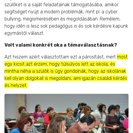
szülőket is a saját feladatainak támogatásába, amikor
segítséget nyújt a modern problémák, mint pl. a cyber
bullying, megismerésében és megoldásában. Remélem,
hogy idén is lesz sok pedagógus is és sok kérdésre kapunk
egymástól választ.
Volt valami konkrét oka a témaválasztásnak?
Azt hiszem azért választottam ezt a párosítást, mert
most
egy kicsit azt érzem, hogy túlsúlyos lett az iskola, és
mintha néha a szülők is úgy gondolnák, hogy az iskolának
kell olyan dolgokat is megoldani, ami igazán családi kérdés
és helyzet.