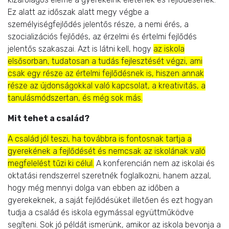
Ez alatt az időszak alatt megy végbe a
személyiségfejlődés jelentős része, a nemi érés, a
szocializációs fejlődés, az érzelmi és értelmi fejlődés
jelentős szakaszai. Azt is látni kell, hogy
az iskola
elsősorban, tudatosan a tudás fejlesztését végzi, ami
csak egy része az értelmi fejlődésnek is, hiszen annak
része az újdonságokkal való kapcsolat, a kreativitás, a
tanulásmódszertan, és még sok más.
Mit tehet a család?
A család jól teszi, ha továbbra is fontosnak tartja a
gyerekének a fejlődését és nemcsak az iskolának való
megfelelést tűzi ki célul.
A konferencián nem az iskolai és
oktatási rendszerrel szeretnék foglalkozni, hanem azzal,
hogy még
mennyi dolga van ebben az időben a
gyerekeknek, a saját fejlődésüket illetően és ezt hogyan
tudja a család és iskola egymással együttműködve
segíteni
. Sok jó példát ismerünk, amikor az iskola bevonja a