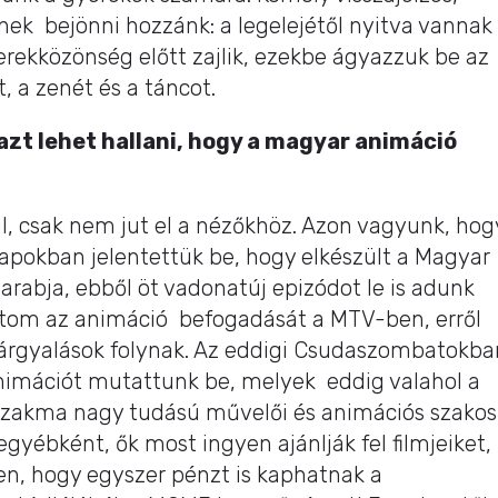
ek bejönni hozzánk: a legelejétől nyitva vannak
erekközönség előtt zajlik, ezekbe ágyazzuk be az
, a zenét és a táncot.
zt lehet hallani, hogy a magyar animáció
l, csak nem jut el a nézőkhöz. Azon vagyunk, hog
pokban jelentettük be, hogy elkészült a Magyar
rabja, ebből öt vadonatúj epizódot le is adunk
artom az animáció befogadását a MTV-ben, erről
 tárgyalások folynak. Az eddigi Csudaszombatokba
nimációt mutattunk be, melyek eddig valahol a
 a szakma nagy tudású művelői és animációs szakos
egyébként, ők most ingyen ajánlják fel filmjeiket,
n, hogy egyszer pénzt is kaphatnak a