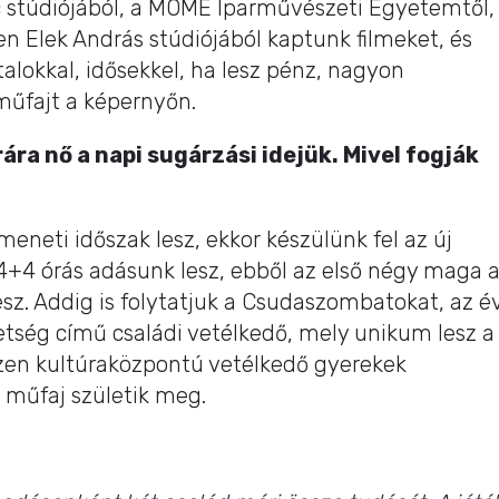
c stúdiójából, a MOME Iparművészeti Egyetemtől,
n Elek András stúdiójából kaptunk filmeket, és
alokkal, idősekkel, ha lesz pénz, nagyon
műfajt a képernyőn.
ára nő a napi sugárzási idejük. Mivel fogják
neti időszak lesz, ekkor készülünk fel az új
 4+4 órás adásunk lesz, ebből az első négy maga 
sz. Addig is folytatjuk a Csudaszombatokat, az é
etség című családi vetélkedő, mely unikum lesz a
zen kultúraközpontú vetélkedő gyerekek
j műfaj születik meg.