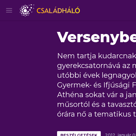
Versenybe
Nem tartja kudarcnak,
gyerekcsatornává az m
utóbbi évek legnagyo
Gyermek- és Ifjúsági 
Athéna sokat vár a j
műsortól és a tavasztó
órára nő a tematikus t
BESZÉLGETÉSEK
2012.
január
0