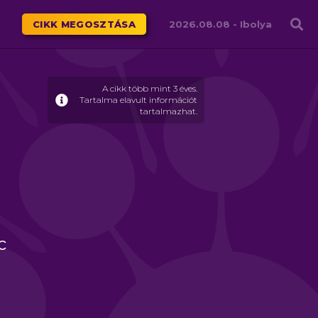
Családháló
CIKK MEGOSZTÁSA
2026.08.08 -
Ibolya
A cikk több mint 3 éves.
Tartalma elavult információt
tartalmazhat.
c