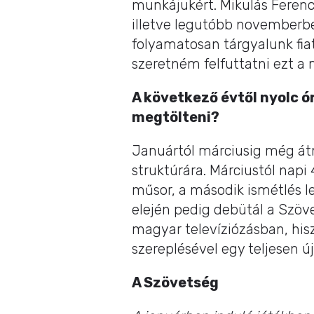
munkájukért. Mikulás Feren
illetve legutóbb novemberbe
folyamatosan tárgyalunk fiat
szeretném felfuttatni ezt a 
A következő évtől nyolc ór
megtölteni?
Januártól márciusig még átme
struktúrára. Márciustól napi
műsor, a második ismétlés le
elején pedig debütál a Szöv
magyar televíziózásban, his
szereplésével egy teljesen ú
A Szövetség