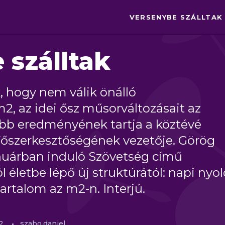
VERSENYBE SZÁLLTAK
 szálltak
 hogy nem válik önálló
2, az idei ősz műsorváltozásait az
bb eredményének tartja a köztévé
Főszerkesztőségének vezetője. Görög
anuárban induló Szövetség című
l életbe lépő új struktúrától: napi nyol
artalom az m2-n. Interjú.
2.
szabo.daniel