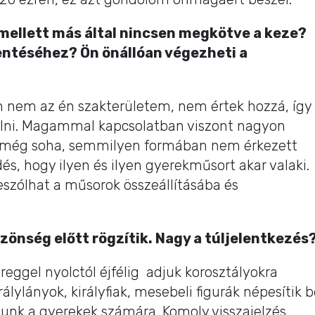
 mellett más által nincsen megkötve a keze?
entéséhez? Ön önállóan végezheti a
n nem az én szakterületem, nem értek hozzá, így
lalni. Magammal kapcsolatban viszont nagyon
még soha, semmilyen formában nem érkezett
s, hogy ilyen és ilyen gyerekműsort akar valaki.
eszólhat a műsorok összeállításába és
önség előtt rögzítik. Nagy a túljelentkezés
eggel nyolctól éjfélig adjuk korosztályokra
rálylányok, királyfiak, mesebeli figurák népesítik 
lunk a gyerekek számára. Komoly visszajelzés,