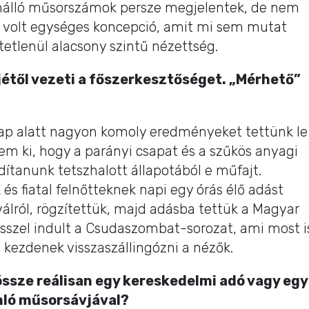
Önálló műsorszámok persze megjelentek, de nem
m volt egységes koncepció, amit mi sem mutat
tetlenül alacsony szintű nézettség.
ejétől vezeti a főszerkesztőséget. „Mérhető”
nap alatt nagyon komoly eredményeket tettünk le
tem ki, hogy a parányi csapat és a szűkös anyagi
zdítanunk tetszhalott állapotából e műfajt.
 fiatal felnőtteknek napi egy órás élő adást
álról, rögzítettük, majd adásba tettük a Magyar
sszel indult a Csudaszombat-sorozat, ami most i
… kezdenek visszaszállingózni a nézők.
ssze reálisan egy kereskedelmi adó vagy egy
nló műsorsávjával?