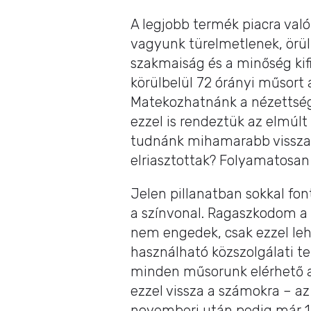
A legjobb termék piacra val
vagyunk türelmetlenek, örü
szakmaiság és a minőség ki
körülbelül 72 órányi műsort
Matekozhatnánk a nézettsé
ezzel is rendeztük az elmúlt
tudnánk mihamarabb visszac
elriasztottak? Folyamatosan
Jelen pillanatban sokkal f
a színvonal. Ragaszkodom 
nem engedek, csak ezzel le
használható közszolgálati te
minden műsorunk elérhető az
ezzel vissza a számokra – az
novemberi után pedig már 1