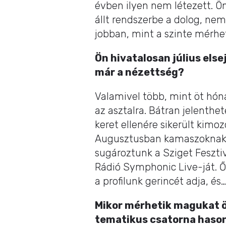
évben ilyen nem létezett. 
állt rendszerbe a dolog, ne
jobban, mint a szinte mérhe
Ön hivatalosan július els
már a nézettség?
Valamivel több, mint öt hó
az asztalra. Bátran jelenthe
keret ellenére sikerült kimo
Augusztusban kamaszoknak és
sugároztunk a Sziget Fesztiv
Rádió Symphonic Live-ját. Ő
a profilunk gerincét adja, és
Mikor mérhetik magukat ö
tematikus csatorna haso