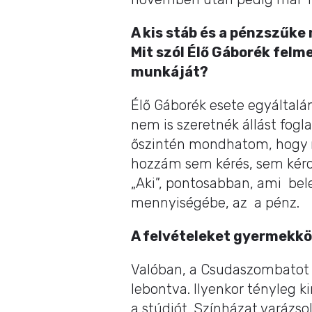
A kis stáb és a pénzszűke
Mit szól Élő Gáborék felm
munkáját?
Élő Gáborék esete egyáltalá
nem is szeretnék állást fog
őszintén mondhatom, hogy 
hozzám sem kérés, sem kérdé
„Aki”, pontosabban, ami bel
mennyiségébe, az a pénz.
A felvételeket gyermekköz
Valóban, a Csudaszombatot r
lebontva. Ilyenkor tényleg ki
a stúdiót. Színházat varázso