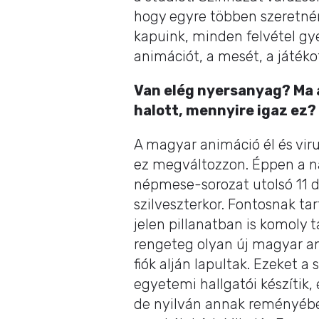
hogy egyre többen szeretnén
kapuink, minden felvétel gy
animációt, a mesét, a játékot
Van elég nyersanyag? Ma a
halott, mennyire igaz ez?
A magyar animáció él és viru
ez megváltozzon. Éppen a na
népmese-sorozat utolsó 11 da
szilveszterkor. Fontosnak t
jelen pillanatban is komoly
rengeteg olyan új magyar a
fiók alján lapultak. Ezeket
egyetemi hallgatói készítik, 
de nyilván annak reményébe