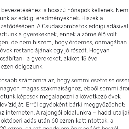
ó bevezetéséhez is hosszú hónapok kellenek. Nem
lünk az eddigi eredményeknek. Hiszek a
fizetődésében. A Csudaszombatok eddigi adásival
 adtunk a gyerekeknek, ennek a zöme élő volt.
gen, de nem hiszem, hogy érdemes, önmagában
 évek restanciájának egy jó részét. Hogyan
sábítani a gyerekeket, akiket 15 éve
 ezen dolgozunk.
ontosabb számomra az, hogy semmi esetre se esse
a nagyon magas szakmaisághoz, ebből semmi áro
hetünk képesek megalapozni a következő évek
levízióját. Erről egyébként bárki meggyőződhet:
 interneten. A rajongói oldalunkra – hadd utalja
 októberi adás után 60 ezren kattintottak, a
20 ezren, ez azt gondolom önmagáért beszél.