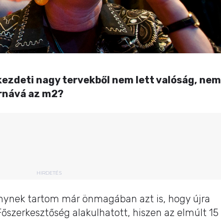
kezdeti nagy tervekből nem lett valóság, nem
rnává az m2?
HIRDETÉS
nynek tartom már önmagában azt is, hogy újra
Főszerkesztőség alakulhatott, hiszen az elmúlt 15