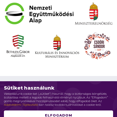
Sütiket használunk
Weboldalunk cookie-kat („sütiket”) használ, hogy a biztonságos böngészés
biztosítása mellett a legjobb felhasználói élményt nyújtsuk. Az “Elfogadom”
Impresszum
Adatvédelmi elvek
Jogi nyilatkozat
gomb megnyomásával hozzájárulásodat adod, hogy elfogadod őket. Az
Adatvédelmi Tájékoztató
-ban találsz további tudnivalókat a cookie-król.
Szerzői jog © 2026 Családháló Alapítvány - Minden jog fenntartva
ELFOGADOM