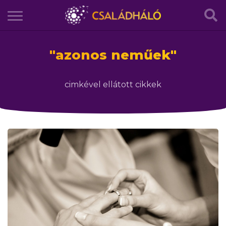
"
azonos neműek
"
cimkével ellátott cikkek