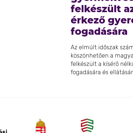
felkészült a
érkező gye
fogadására
Az elmúlt időszak szá
köszönhetően a magy
felkészült a kísérő nél
fogadására és ellátására