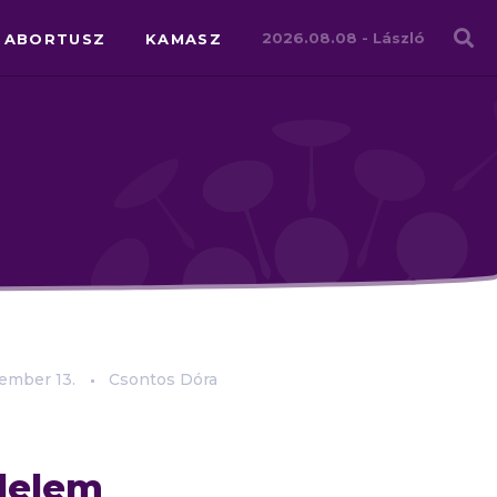
Családháló
2026.08.08 -
László
ABORTUSZ
KAMASZ
tember
13.
Csontos Dóra
delem