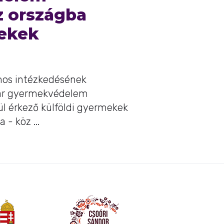
z országba
rekek
mos intézkedésének
ar gyermekvédelem
kül érkező külföldi gyermekek
 - köz ...