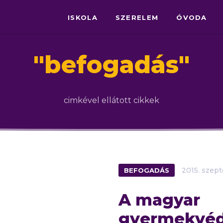
ISKOLA
SZERELEM
ÓVODA
"
befogadás
"
cimkével ellátott cikkek
BEFOGADÁS
2015.
szep
A magyar
gyermekvé