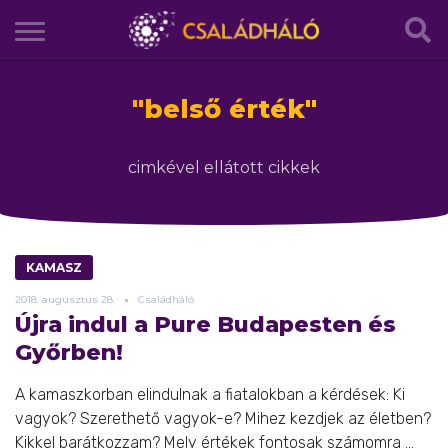
"
belső érték
"
cimkével ellátott cikkek
KAMASZ
2018.
augusztus
28.
Családháló
Újra indul a Pure Budapesten és
Győrben!
A kamaszkorban elindulnak a fiatalokban a kérdések: Ki
vagyok? Szerethető vagyok-e? Mihez kezdjek az életben?
Kikkel barátkozzam? Mely értékek fontosak számomra ...