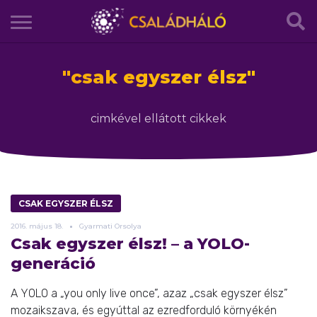
"
csak egyszer élsz
"
cimkével ellátott cikkek
CSAK EGYSZER ÉLSZ
2016.
május
18.
Gyarmati Orsolya
Csak egyszer élsz! – a YOLO-
generáció
A YOLO a „you only live once”, azaz „csak egyszer élsz”
mozaikszava, és egyúttal az ezredforduló környékén