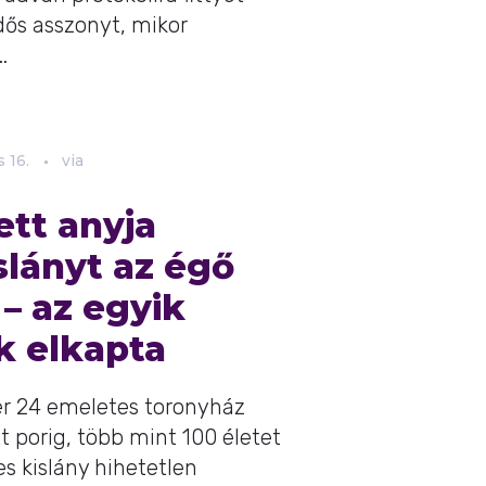
dős asszonyt, mikor
.
s
16.
via
tt anyja
slányt az égő
– az egyik
k elkapta
er 24 emeletes toronyház
t porig, több mint 100 életet
s kislány hihetetlen