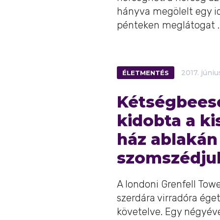
hányva megölelt egy i
pénteken meglátogat ..
ÉLETMENTÉS
2017.
júniu
Kétségbeese
kidobta a ki
ház ablakán 
szomszédju
A londoni Grenfell Tow
szerdára virradóra éget
követelve. Egy négyéve