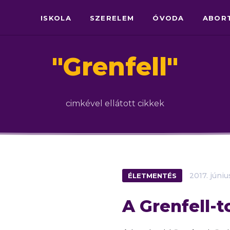
ISKOLA
SZERELEM
ÓVODA
ABOR
"
Grenfell
"
cimkével ellátott cikkek
ÉLETMENTÉS
2017.
júniu
A Grenfell-t