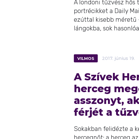
A londoni tűzvész hős t
portrécikket a Daily Ma
ezúttal kisebb méretű 
lángokba, sok hasonlóan
VILMOS
2017.
június
19.
A Szívek He
herceg megö
asszonyt, ak
férjét a tűz
Sokakban felidézte a k
hercegnőt: a herceg az 