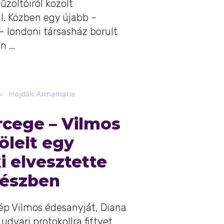
űzoltóiról közölt
il. Közben egy újabb –
– londoni társasház borult
 ...
Hojdák Annamária
rcege – Vilmos
lelt egy
i elvesztette
vészben
ép Vilmos édesanyját, Diana
udvari protokollra fittyet