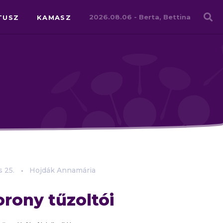
Családháló
2026.08.06 -
Berta, Bettina
TUSZ
KAMASZ
s
25.
Hojdák Annamária
orony tűzoltói