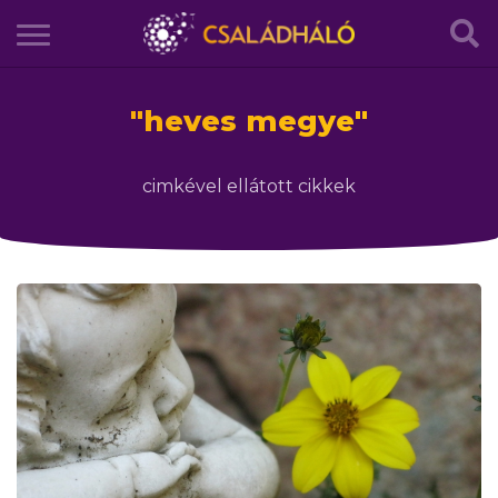
"
heves megye
"
cimkével ellátott cikkek