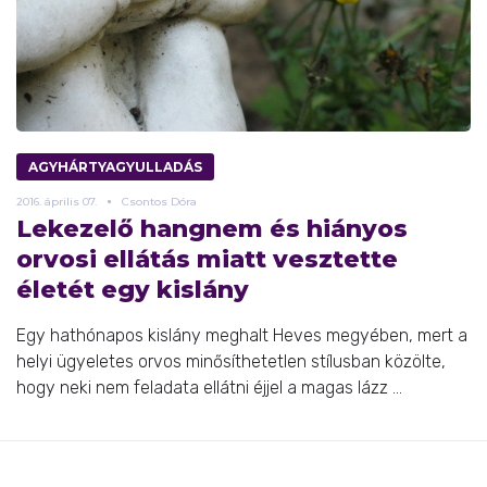
AGYHÁRTYAGYULLADÁS
2016.
április
07.
Csontos Dóra
Lekezelő hangnem és hiányos
orvosi ellátás miatt vesztette
életét egy kislány
Egy hathónapos kislány meghalt Heves megyében, mert a
helyi ügyeletes orvos minősíthetetlen stílusban közölte,
hogy neki nem feladata ellátni éjjel a magas lázz ...