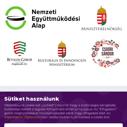
Sütiket használunk
Weboldalunk cookie-kat („sütiket”) használ, hogy a biztonságos böngészés
biztosítása mellett a legjobb felhasználói élményt nyújtsuk. Az “Elfogadom”
Impresszum
Adatvédelmi elvek
Jogi nyilatkozat
gomb megnyomásával hozzájárulásodat adod, hogy elfogadod őket. Az
Adatvédelmi Tájékoztató
-ban találsz további tudnivalókat a cookie-król.
Szerzői jog © 2026 Családháló Alapítvány - Minden jog fenntartva