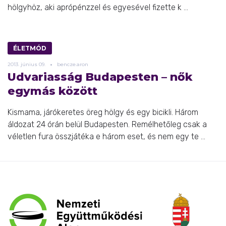
hölgyhöz, aki aprópénzzel és egyesével fizette k ...
ÉLETMÓD
2013.
június
09.
bencze.aron
Udvariasság Budapesten – nők
egymás között
Kismama, járókeretes öreg hölgy és egy bicikli. Három
áldozat 24 órán belül Budapesten. Remélhetőleg csak a
véletlen fura összjátéka e három eset, és nem egy te ...