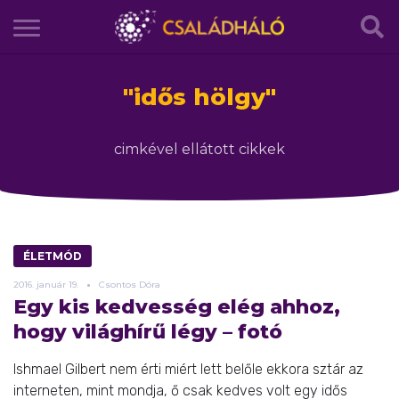
"
idős hölgy
"
cimkével ellátott cikkek
ÉLETMÓD
2016.
január
19.
Csontos Dóra
Egy kis kedvesség elég ahhoz,
hogy világhírű légy – fotó
Ishmael Gilbert nem érti miért lett belőle ekkora sztár az
interneten, mint mondja, ő csak kedves volt egy idős