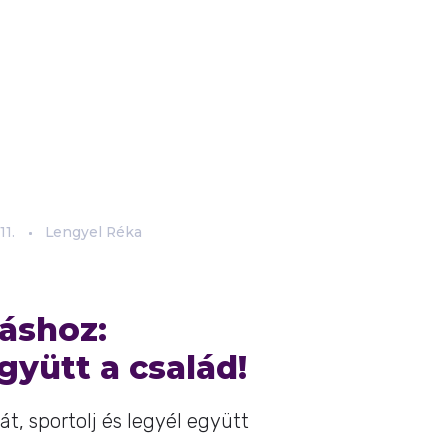
11.
Lengyel Réka
áshoz:
gyütt a család!
t, sportolj és legyél együtt