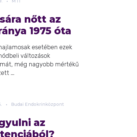
9.
MTI
ára nőtt az
ránya 1975 óta
 hajlamosak esetében ezek
módbeli változások
lémát, még nagyobb mértékű
tt ...
.
Budai Endokrinközpont
gyulni az
ztenciából?