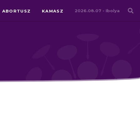
Családháló
2026.08.07 -
Ibolya
ABORTUSZ
KAMASZ