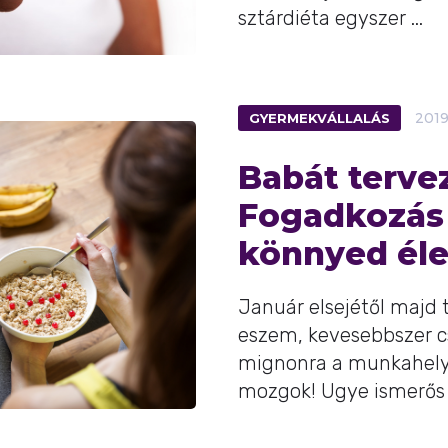
sztárdiéta egyszer ...
GYERMEKVÁLLALÁS
2019
Babát terve
Fogadkozás 
könnyed él
Január elsejétől majd
eszem, kevesebbszer c
mignonra a munkahely
mozgok! Ugye ismerős e