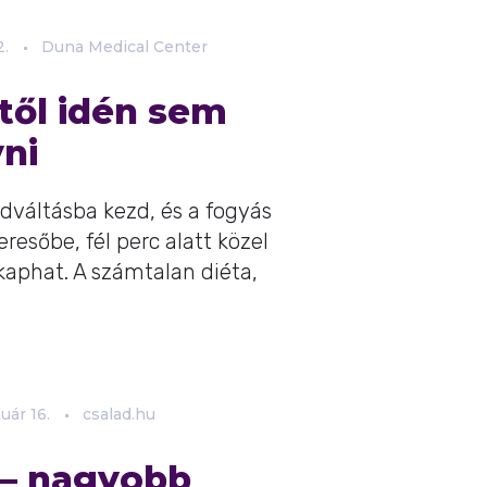
2.
Duna Medical Center
től idén sem
ni
ódváltásba kezd, és a fogyás
eresőbe, fél perc alatt közel
 kaphat. A számtalan diéta,
nuár
16.
csalad.hu
l – nagyobb