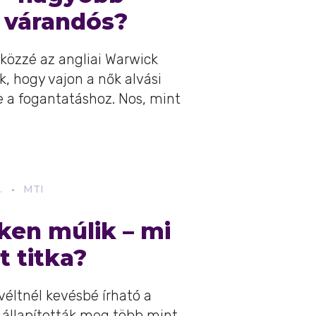
z várandós?
 közzé az angliai Warwick
k, hogy vajon a nők alvási
 a fogantatáshoz. Nos, mint
.
MTI
en múlik – mi
t titka?
véltnél kevésbé írható a
 állapították meg több mint