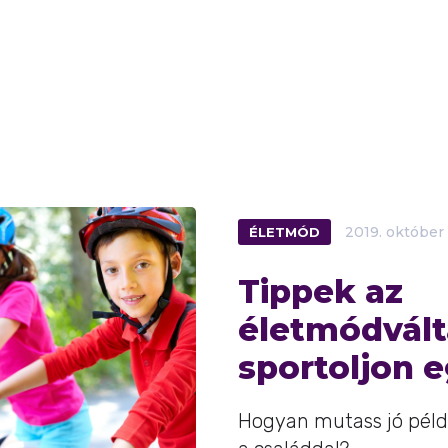
ÉLETMÓD
2019.
október
Tippek az
életmódvált
sportoljon e
Hogyan mutass jó példá