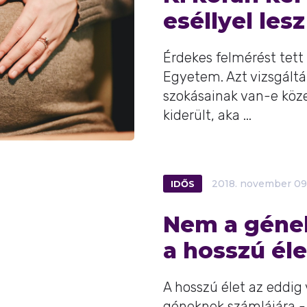
eséllyel les
Érdekes felmérést tett
Egyetem. Azt vizsgáltá
szokásainak van-e köze
kiderült, aka ...
IDŐS
2018.
november
09
Nem a gének
a hosszú éle
A hosszú élet az eddig 
géneknek számlájára -