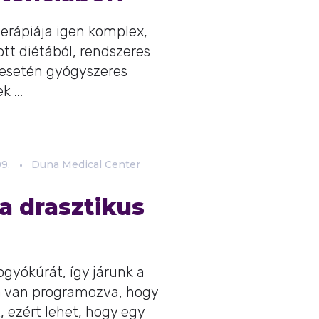
terápiája igen komplex,
tt diétából, rendszeres
esetén gyógyszeres
 ...
9.
Duna Medical Center
 a drasztikus
fogyókúrát, így járunk a
ra van programozva, hogy
t, ezért lehet, hogy egy