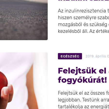
Az inzulinrezisztencia 
hiszen személyre szabo
mozgásból és szükség 
kezelésből áll. Az értékek
EGÉSZSÉG
2019.
április
0
Felejtsük el
fogyókúrát!
Felejtsük el az összes 
legjobban. Testünk ar
tartalékolja az energiá