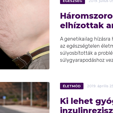
EGÉSZSÉG
2019.
július
0
Háromszoros
elhízottak a
A genetikailag hízásra
az egészségtelen élet
súlyosbították a prob
súlygyarapodáshoz veze
ÉLETMÓD
2019.
április
25
Ki lehet gyó
inzulinrezis