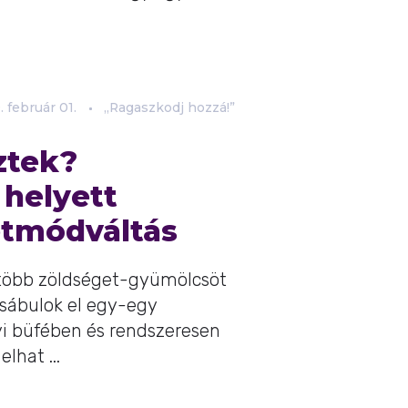
.
február
01.
„Ragaszkodj hozzá!”
ztek?
helyett
etmódváltás
 több zöldséget-gyümölcsöt
sábulok el egy-egy
i büfében és rendszeresen
lhat ...