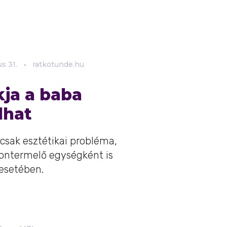
us
31.
ratkotunde.hu
kja a baba
lhat
 csak esztétikai probléma,
montermelő egységként is
esetében.