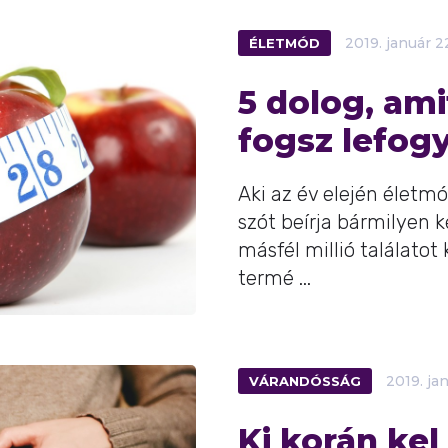
ÉLETMÓD
2019.
január
2
5 dolog, ami
fogsz lefogy
Aki az év elején életm
szót beírja bármilyen k
másfél millió találatot
termé ...
VÁRANDÓSSÁG
2019.
ja
Ki korán ke