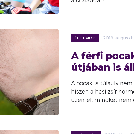
a családdal?
ÉLETMÓD
2019.
auguszt
A férfi poca
útjában is ál
A pocak, a túlsúly nem
hiszen a hasi zsír hor
üzemel, mindkét nem 