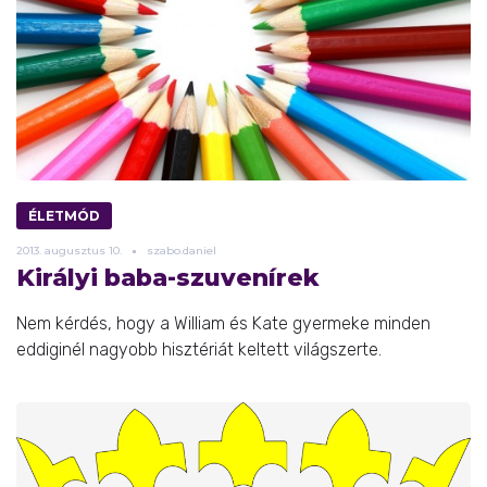
ÉLETMÓD
2013.
augusztus
10.
szabo.daniel
Királyi baba-szuvenírek
Nem kérdés, hogy a William és Kate gyermeke minden
eddiginél nagyobb hisztériát keltett világszerte.