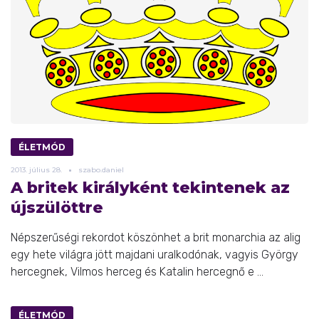
ÉLETMÓD
2013.
július
28.
szabo.daniel
A britek királyként tekintenek az
újszülöttre
Népszerűségi rekordot köszönhet a brit monarchia az alig
egy hete világra jött majdani uralkodónak, vagyis György
hercegnek, Vilmos herceg és Katalin hercegnő e ...
ÉLETMÓD