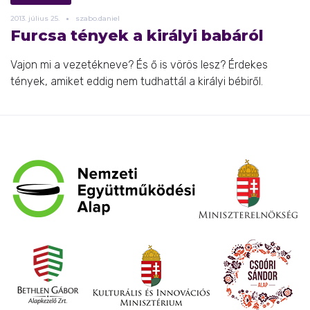
2013.
július
25.
szabo.daniel
Furcsa tények a királyi babáról
Vajon mi a vezetékneve? És ő is vörös lesz? Érdekes
tények, amiket eddig nem tudhattál a királyi bébiről.