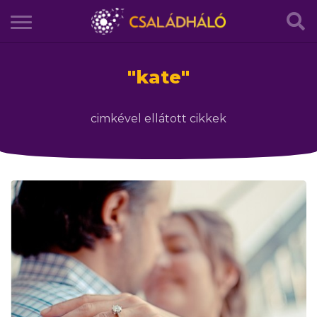
"
kate
"
cimkével ellátott cikkek