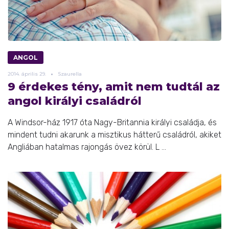
ANGOL
2014.
április
29.
Szaurella
9 érdekes tény, amit nem tudtál az
angol királyi családról
A Windsor-ház 1917 óta Nagy-Britannia királyi családja, és
mindent tudni akarunk a misztikus hátterű családról, akiket
Angliában hatalmas rajongás övez körül. L ...