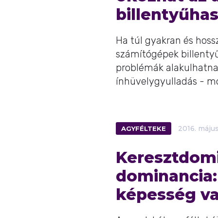
billentyűha
Ha túl gyakran és hoss
számítógépek billentyű
problémák alakulhatnak
ínhüvelygyulladás - mo
AGYFÉLTEKE
2016.
máju
Keresztdomi
dominancia:
képesség v