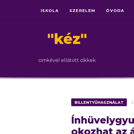
ISKOLA
SZERELEM
ÓVODA
"
kéz
"
cimkével ellátott cikkek
BILLENTYŰHASZNÁLAT
2
Ínhüvelygyu
okozhat az 