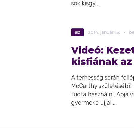
sok kisgy ...
3D
2014.
január
15.
be
Videó: Keze
kisfiának a
A terhesség során fell
McCarthy születésétől 
tudta használni. Apja 
gyermeke ujjai ...