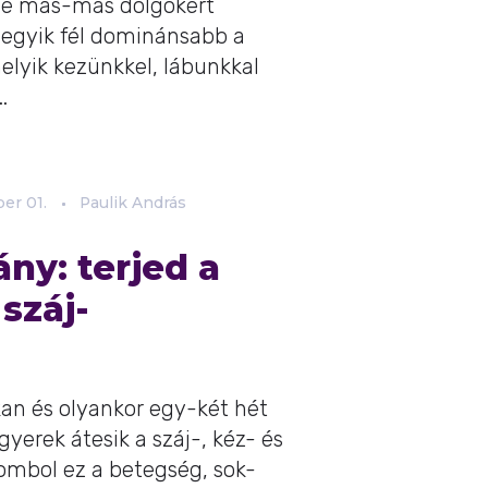
je más-más dolgokért
z egyik fél dominánsabb a
melyik kezünkkel, lábunkkal
.
ber
01.
Paulik András
ny: terjed a
 száj-
an és olyankor egy-két hét
gyerek átesik a száj-, kéz- és
tombol ez a betegség, sok-