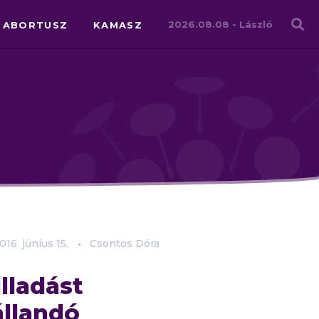
Családháló
2026.08.08 -
László
ABORTUSZ
KAMASZ
016.
június
15.
Csontos Dóra
lladást
állandó