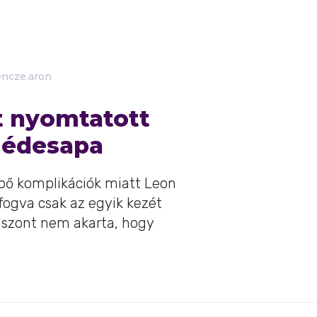
ncze.aron
t nyomtatott
z édesapa
épő komplikációk miatt Leon
fogva csak az egyik kezét
viszont nem akarta, hogy