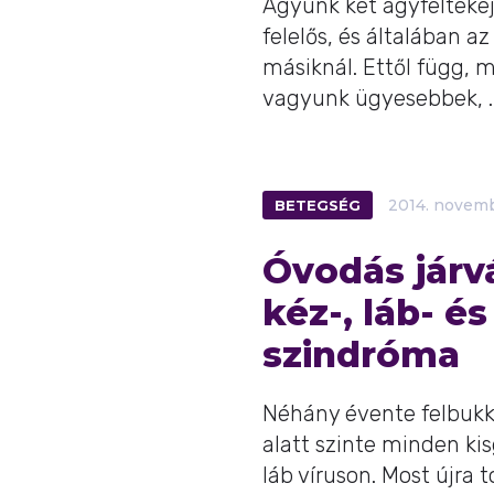
Agyunk két agyfélteké
felelős, és általában a
másiknál. Ettől függ, 
vagyunk ügyesebbek, ..
BETEGSÉG
2014.
novem
Óvodás járvá
kéz-, láb- és
szindróma
Néhány évente felbukk
alatt szinte minden kis
láb víruson. Most újra 