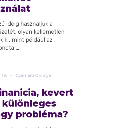
sználat
zú ideig használjuk a
zetét, olyan kellemetlen
 ki, mint például az
ndta ...
s
19.
Gyarmati Orsolya
nanicia, kevert
 különleges
agy probléma?