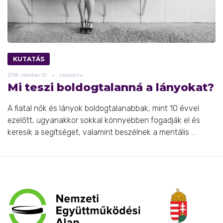
KUTATÁS
2018.
október
01.
csalad.hu
Mi teszi boldogtalanná a lányokat?
A fiatal nők és lányok boldogtalanabbak, mint 10 évvel
ezelőtt, ugyanakkor sokkal könnyebben fogadják el és
keresik a segítséget, valamint beszélnek a mentális ...