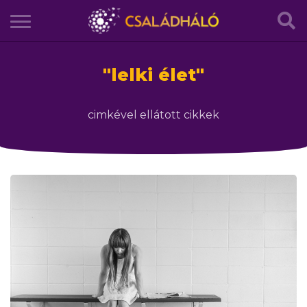
"
lelki élet
"
cimkével ellátott cikkek