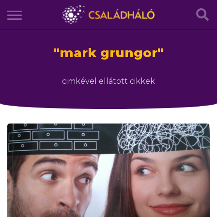
"
mark grungor
"
cimkével ellátott cikkek