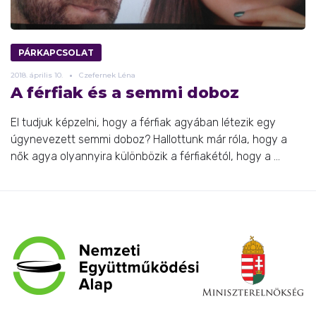
PÁRKAPCSOLAT
2018.
április
10.
Czefernek Léna
A férfiak és a semmi doboz
El tudjuk képzelni, hogy a férfiak agyában létezik egy
úgynevezett semmi doboz? Hallottunk már róla, hogy a
nők agya olyannyira különbözik a férfiakétól, hogy a ...