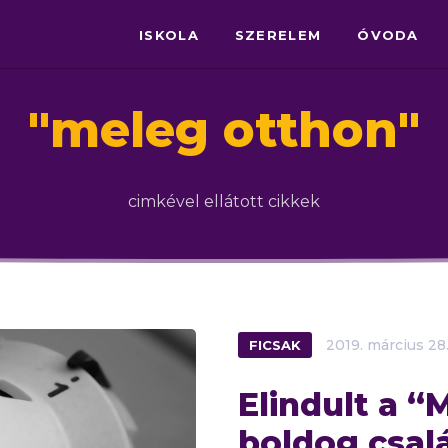
ISKOLA
SZERELEM
ÓVODA
"
meleg otthon
"
cimkével ellátott cikkek
FICSAK
2019.
március
28
Elindult a “
boldog csal