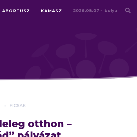
Családháló
2026.08.07 -
Ibolya
ABORTUSZ
KAMASZ
.
FICSAK
Meleg otthon –
ád” pályázat