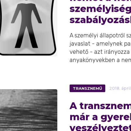
személyiségi
szabályozá
A személyi állapotról 
javaslat - amelynek pa
vehető - azt irányozza 
anyakönyvekben a nem
TRANSZNEMŰ
2018.
ápril
A transznem
már a gyere
veszélyezte