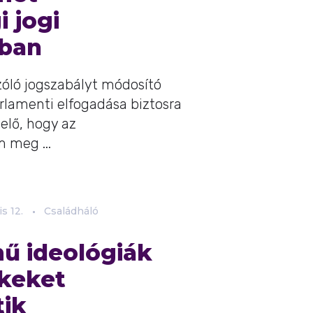
 jogi
sban
szóló jogszabályt módosító
rlamenti elfogadása biztosra
elő, hogy az
 meg ...
is
12.
Családháló
ű ideológiák
keket
tik