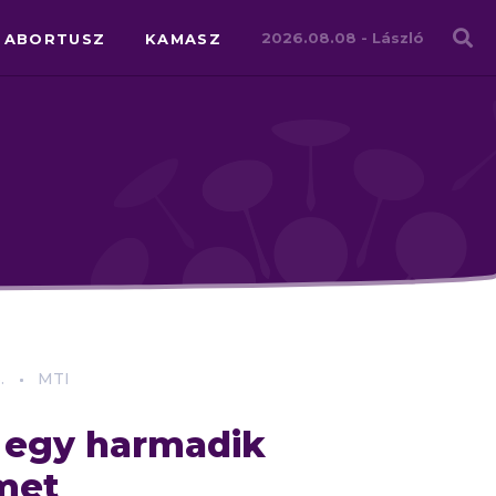
Családháló
2026.08.08 -
László
ABORTUSZ
KAMASZ
.
MTI
 egy harmadik
met