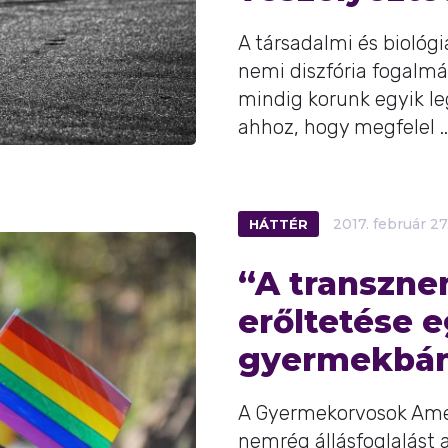
A társadalmi és biológi
nemi diszfória fogalm
mindig korunk egyik l
ahhoz, hogy megfelel ..
HÁTTÉR
2017.
február
27
“A transzn
erőltetése 
gyermekbán
A Gyermekorvosok Amer
nemrég állásfoglalást 