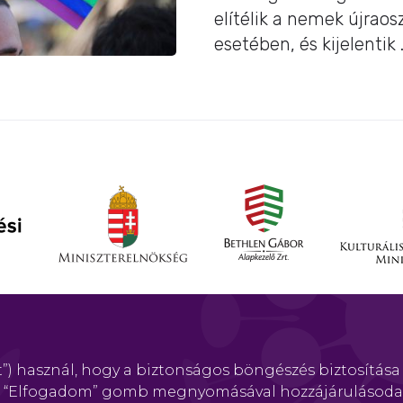
elítélik a nemek újrao
esetében, és kijelentik .
”) használ, hogy a biztonságos böngészés biztosítása
Impressz
 Az “Elfogadom” gomb megnyomásával hozzájárulásoda
Szerzői jog © 2