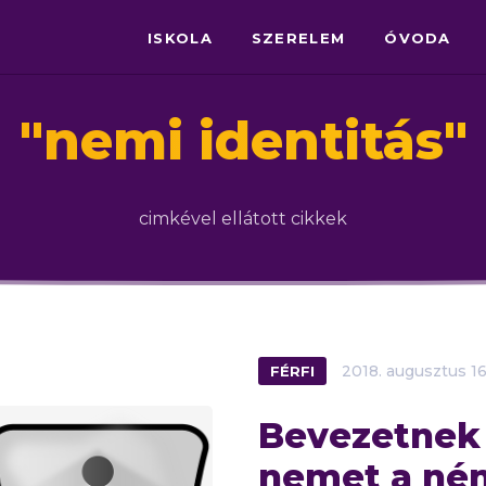
ISKOLA
SZERELEM
ÓVODA
"
nemi identitás
"
cimkével ellátott cikkek
FÉRFI
2018.
augusztus
16
Bevezetnek
nemet a né