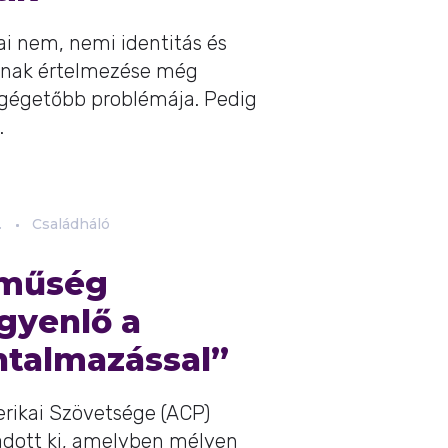
ai nem, nemi identitás és
ának értelmezése még
egégetőbb problémája. Pedig
.
.
Családháló
eműség
egyenlő a
talmazással”
ikai Szövetsége (ACP)
adott ki, amelyben mélyen