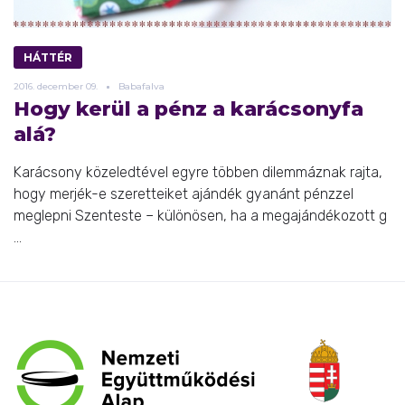
HÁTTÉR
2016.
december
09.
Babafalva
Hogy kerül a pénz a karácsonyfa
alá?
Karácsony közeledtével egyre többen dilemmáznak rajta,
hogy merjék-e szeretteiket ajándék gyanánt pénzzel
meglepni Szenteste – különösen, ha a megajándékozott g
...