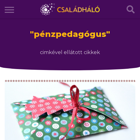
"
pénzpedagógus
"
cimkével ellátott cikkek