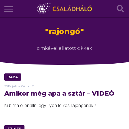
"
rajongó
"
cimkével ellátott cikkek
BABA
2018.
július
04.
C.L.
Amikor még apa a sztár – VIDEÓ
Ki bírna ellenállni egy ilyen lelkes rajongónak?
SZÍNEK