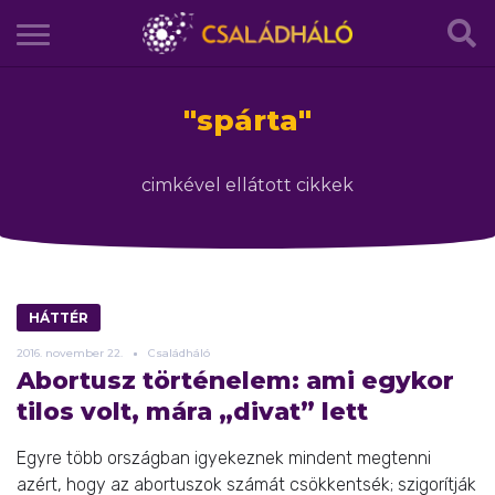
"
spárta
"
cimkével ellátott cikkek
HÁTTÉR
2016.
november
22.
Családháló
Abortusz történelem: ami egykor
tilos volt, mára „divat” lett
Egyre több országban igyekeznek mindent megtenni
azért, hogy az abortuszok számát csökkentsék; szigorítják