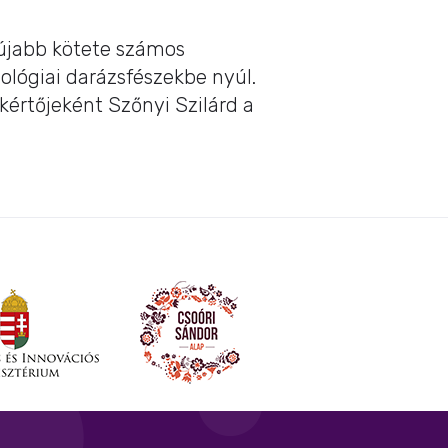
gújabb kötete számos
ológiai darázsfészekbe nyúl.
kértőjeként Szőnyi Szilárd a