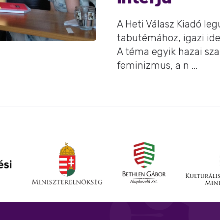
A Heti Válasz Kiadó le
tabutémához, igazi ide
A téma egyik hazai sza
feminizmus, a n ...