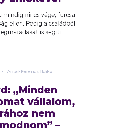
mindig nincs vége, furcsa
ág ellen. Pedig a családból
egmaradását is segíti.
Antal-Ferencz Ildikó
rd: „Minden
omat vállalom,
úrához nem
yamodnom” –