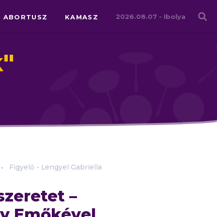
Családháló
2026.08.07 -
Ibolya
ABORTUSZ
KAMASZ
k
"
Figyelő - Lengyel Gabriella
szeretet –
dy Emőkével