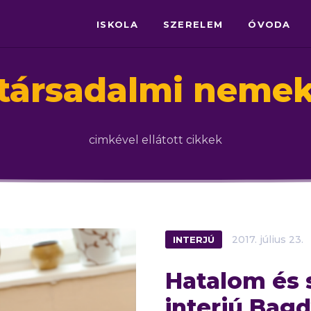
ISKOLA
SZERELEM
ÓVODA
társadalmi neme
cimkével ellátott cikkek
INTERJÚ
2017.
július
23.
Hatalom és 
interjú Bag