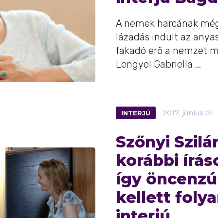
A nemek harcának még 
lázadás indult az anyas
fakadó erő a nemzet m
Lengyel Gabriella ...
INTERJÚ
2017.
június
01.
Szőnyi Szilá
korábbi írás
így öncenz
kellett fol
interjú