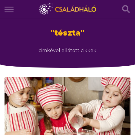
"
tészta
"
cimkével ellátott cikkek