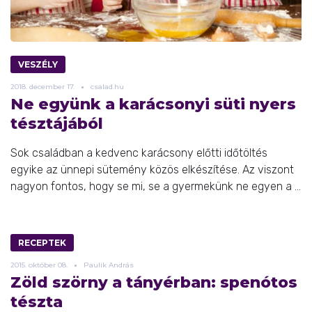
VESZÉLY
2018.
december
17.
csalad.hu
Ne együnk a karácsonyi süti nyers
tésztájából
Sok családban a kedvenc karácsony előtti időtöltés
egyike az ünnepi sütemény közös elkészítése. Az viszont
nagyon fontos, hogy se mi, se a gyermekünk ne egyen a ...
RECEPTEK
2015.
október
08.
Paulik András
Zöld szörny a tányérban: spenótos
tészta