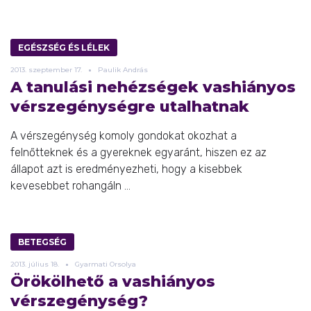
EGÉSZSÉG ÉS LÉLEK
2013.
szeptember
17.
Paulik András
A tanulási nehézségek vashiányos
vérszegénységre utalhatnak
A vérszegénység komoly gondokat okozhat a
felnőtteknek és a gyereknek egyaránt, hiszen ez az
állapot azt is eredményezheti, hogy a kisebbek
kevesebbet rohangáln ...
BETEGSÉG
2013.
július
18.
Gyarmati Orsolya
Örökölhető a vashiányos
vérszegénység?