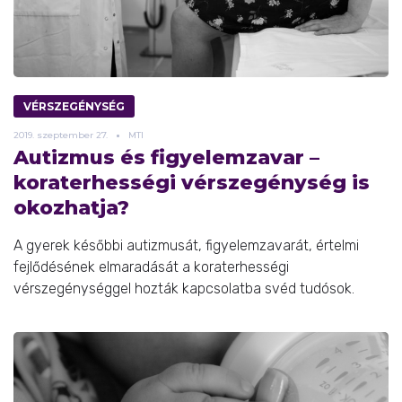
VÉRSZEGÉNYSÉG
2019.
szeptember
27.
MTI
Autizmus és figyelemzavar –
koraterhességi vérszegénység is
okozhatja?
A gyerek későbbi autizmusát, figyelemzavarát, értelmi
fejlődésének elmaradását a koraterhességi
vérszegénységgel hozták kapcsolatba svéd tudósok.