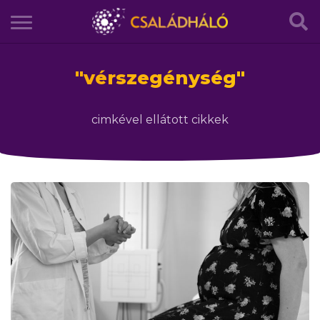
"
vérszegénység
"
cimkével ellátott cikkek