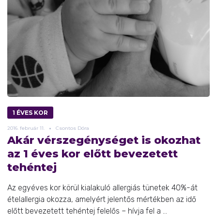
1 ÉVES KOR
2016.
február
11.
Csontos Dóra
Akár vérszegénységet is okozhat
az 1 éves kor előtt bevezetett
tehéntej
Az egyéves kor körül kialakuló allergiás tünetek 40%-át
ételallergia okozza, amelyért jelentős mértékben az idő
előtt bevezetett tehéntej felelős – hívja fel a ...