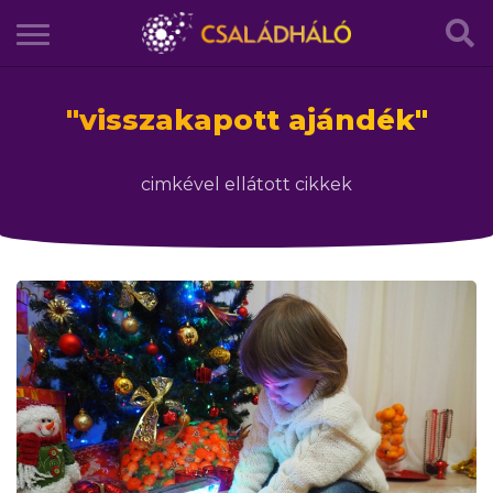
"
visszakapott ajándék
"
cimkével ellátott cikkek