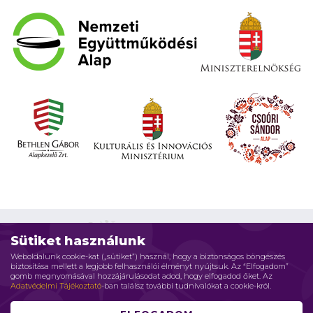
Sütiket használunk
Weboldalunk cookie-kat („sütiket”) használ, hogy a biztonságos böngészés
biztosítása mellett a legjobb felhasználói élményt nyújtsuk. Az “Elfogadom”
Impresszum
Adatvédelmi elvek
Jogi nyilatkozat
gomb megnyomásával hozzájárulásodat adod, hogy elfogadod őket. Az
Adatvédelmi Tájékoztató
-ban találsz további tudnivalókat a cookie-król.
Szerzői jog © 2026 Családháló Alapítvány - Minden jog fenntartva