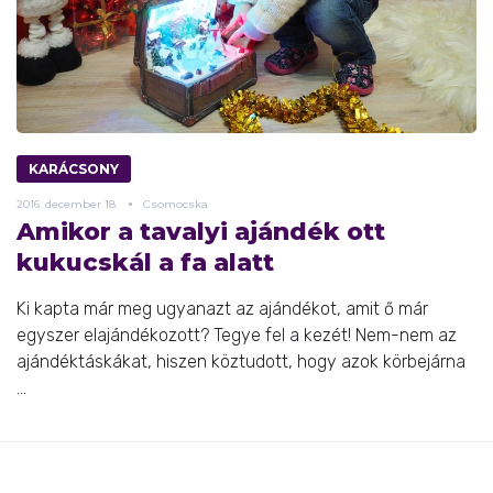
KARÁCSONY
2016.
december
18.
Csomocska
Amikor a tavalyi ajándék ott
kukucskál a fa alatt
Ki kapta már meg ugyanazt az ajándékot, amit ő már
egyszer elajándékozott? Tegye fel a kezét! Nem-nem az
ajándéktáskákat, hiszen köztudott, hogy azok körbejárna
...