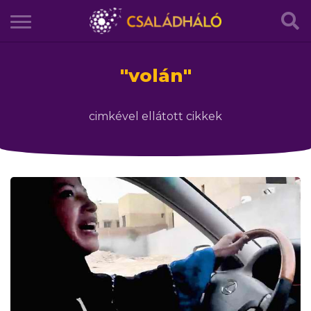
"
volán
"
cimkével ellátott cikkek