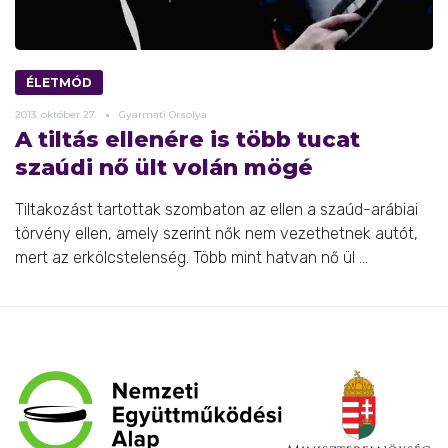
ÉLETMÓD
2013.
október
27.
Gyarmati Orsolya
A tiltás ellenére is több tucat
szaúdi nő ült volán mögé
Tiltakozást tartottak szombaton az ellen a szaúd-arábiai
törvény ellen, amely szerint nők nem vezethetnek autót,
mert az erkölcstelenség. Több mint hatvan nő ül ...