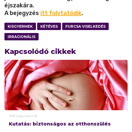
éjszakára.
A bejegyzés
itt folytatódik
.
KISGYERMEK
KÉTÉVES
FURCSA VISELKEDÉS
IRRACIONÁLIS
Kapcsolódó cikkek
2019.
augusztus
09.
Kutatás: biztonságos az otthonszülés