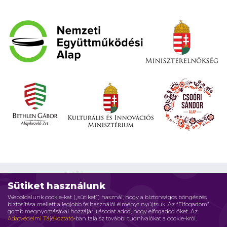
Sütiket használunk
Weboldalunk cookie-kat („sütiket”) használ, hogy a biztonságos böngészés
biztosítása mellett a legjobb felhasználói élményt nyújtsuk. Az “Elfogadom”
Impresszum
Adatvédelmi elvek
Jogi nyilatkozat
gomb megnyomásával hozzájárulásodat adod, hogy elfogadod őket. Az
Adatvédelmi Tájékoztató
-ban találsz további tudnivalókat a cookie-król.
Szerzői jog © 2026 Családháló Alapítvány - Minden jog fenntartva