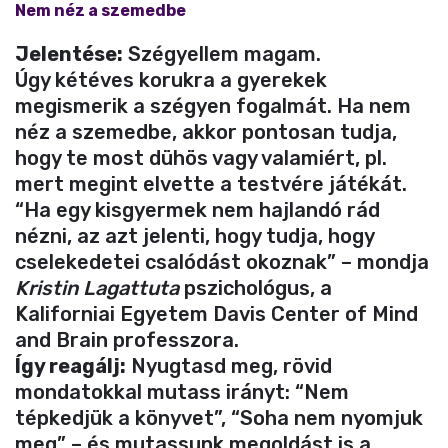
Nem néz a szemedbe
Jelentése:
Szégyellem magam.
Úgy kétéves korukra a gyerekek
megismerik a szégyen fogalmát. Ha nem
néz a szemedbe, akkor pontosan tudja,
hogy te most dühös vagy valamiért, pl.
mert megint elvette a testvére játékát.
“Ha egy kisgyermek nem hajlandó rád
nézni, az azt jelenti, hogy tudja, hogy
cselekedetei csalódást okoznak” – mondja
Kristin Lagattuta
pszichológus, a
Kaliforniai Egyetem Davis Center of Mind
and Brain professzora.
Így reagálj:
Nyugtasd meg, rövid
mondatokkal mutass irányt: “Nem
tépkedjük a könyvet”, “Soha nem nyomjuk
meg” – és mutassunk megoldást is a