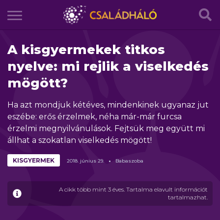
A kisgyermekek titkos
nyelve: mi rejlik a viselkedés
mögött?
Ha azt mondjuk kétéves, mindenkinek ugyanaz jut
eszébe: erős érzelmek, néha már-már furcsa
érzelmi megnyilvánulások. Fejtsük meg együtt mi
állhat a szokatlan viselkedés mögött!
KISGYERMEK
2018.
június
29.
Babaszoba
A cikk több mint 3 éves. Tartalma elavult információt
tartalmazhat.