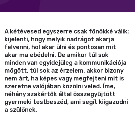
A kétévesed egyszerre csak főnökké válik:
kijelenti, hogy melyik nadrágot akarja
felvenni, hol akar ülni és pontosan mit
akar ma ebédelni. De amikor túl sok
minden van egyidejűleg a kommunikációja
mögött, túl sok az érzelem, akkor bizony
nem árt, ha képes vagy megfejteni mit is
szeretne valójában közölni veled. Íme,
néhány szakértők által összegyűjtött
gyermeki testbeszéd, ami segít kiigazodni
a szülőnek.