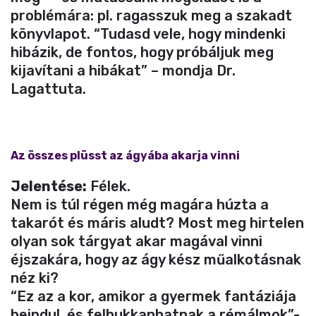
problémára: pl. ragasszuk meg a szakadt
könyvlapot. “Tudasd vele, hogy mindenki
hibázik, de fontos, hogy próbáljuk meg
kijavítani a hibákat” – mondja Dr.
Lagattuta.
Az összes plüsst az ágyába akarja vinni
Jelentése:
Félek.
Nem is túl régen még magára húzta a
takarót és máris aludt? Most meg hirtelen
olyan sok tárgyat akar magával vinni
éjszakára, hogy az ágy kész műalkotásnak
néz ki?
“Ez az a kor, amikor a gyermek fantáziája
beindul, és felbukkanhatnak a rémálmok”-