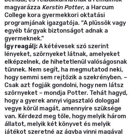
magyarázza
Kerstin Potter
, a Harcum
College kora gyermekkori oktatási
programjának igazgatója. “A plüssök vagy
egyéb tárgyak biztonságot adnak a
gyermeknek.”
Így reagálj:
A kétévesek szó szerint
lényeket, szörnyeket látnak, amelyeket
elképzelnek, de hihetetlenül valóságosnak
tűnnek. Nem segít, ha megmutatod neki,
hogy semmi sem rejtőzik a szekrényben. –
Csak azt fogják gondolni, hogy nem látsz
szörnyeket – mondja Potter. Tehát hagyd,
hogy a gyerek annyi vigasztaló dologgal
vegye körül magát, amennyire szüksége
van. Kérdezd meg tőle, hogy melyik három
állatot, melyik két könyvet és melyik
játékot szeretné az ágyba vinni magával