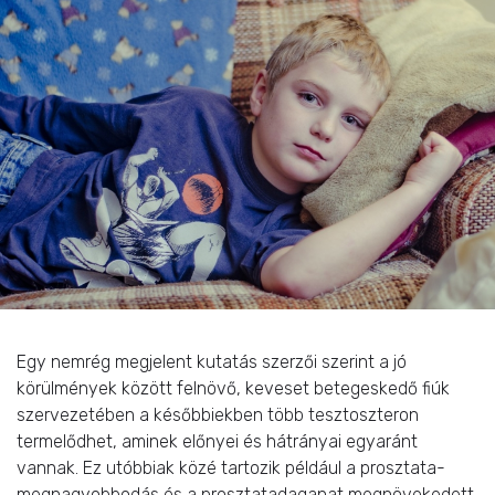
Egy nemrég megjelent kutatás szerzői szerint a jó
körülmények között felnövő, keveset betegeskedő fiúk
szervezetében a későbbiekben több tesztoszteron
termelődhet, aminek előnyei és hátrányai egyaránt
vannak. Ez utóbbiak közé tartozik például a prosztata-
megnagyobbodás és a prosztatadaganat megnövekedett