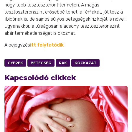
hogy több tesztoszteront termeljen. A magas
tesztoszteronszint erősebbé teheti a férfiakat, jót tesz a
libidónak is, de sajnos súlyos betegségek rizikóját is növeli.
Ugyanakkor, a túlságosan alacsony tesztoszteronszint
akár terméketlenséget is okozhat.
A bejegyzés
itt folytatódik
.
GYEREK
BETEGSÉG
RÁK
KOCKÁZAT
Kapcsolódó cikkek