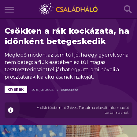
Csökken a rák kockázata, ha
időnként betegeskedik
Meglepő módon, az sem túl jó, ha egy gyerek soha
nem beteg: a fiúk esetében ez túl magas
tesztoszterinszinttel járhat együtt, ami növeli a
prosztatarák kialakulásának rizikóját.
GYEREK
2018.
július
02.
Babaszoba
A cikk több mint 3 éves. Tartalma elavult információt
tartalmazhat.