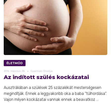
ÉLETMÓD
2014.
március
28.
Gyarmati Orsolya
Az indított szülés kockázatai
Ausztráliában a szülések 25 százalékát mesterségesen
megindítják. Ennek a leggyakoribb oka a baba “túlhordása”.
Vajon milyen kockázatai vannak ennek a beavatkoz ...