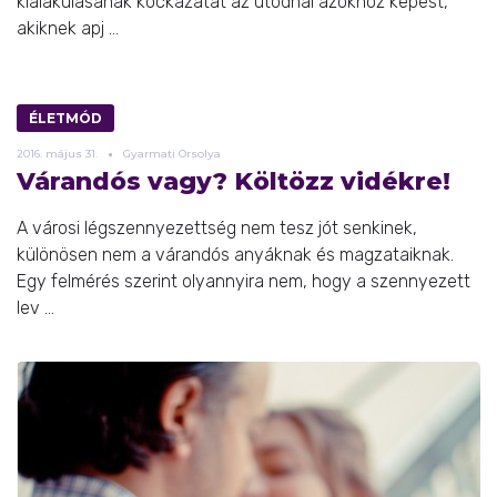
kialakulásának kockázatát az utódnál azokhoz képest,
akiknek apj ...
ÉLETMÓD
2016.
május
31.
Gyarmati Orsolya
Várandós vagy? Költözz vidékre!
A városi légszennyezettség nem tesz jót senkinek,
különösen nem a várandós anyáknak és magzataiknak.
Egy felmérés szerint olyannyira nem, hogy a szennyezett
lev ...