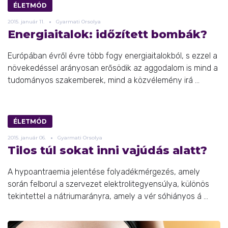
ÉLETMÓD
2015.
január
11.
Gyarmati Orsolya
Energiaitalok: időzített bombák?
Európában évről évre több fogy energiaitalokból, s ezzel a
növekedéssel arányosan erősödik az aggodalom is mind a
tudományos szakemberek, mind a közvélemény irá ...
ÉLETMÓD
2015.
január
06.
Gyarmati Orsolya
Tilos túl sokat inni vajúdás alatt?
A hypoantraemia jelentése folyadékmérgezés, amely
során felborul a szervezet elektrolitegyensúlya, különös
tekintettel a nátriumarányra, amely a vér sóhiányos á ...