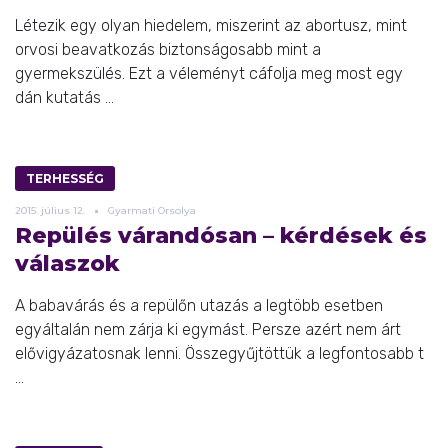
Létezik egy olyan hiedelem, miszerint az abortusz, mint
orvosi beavatkozás biztonságosabb mint a
gyermekszülés. Ezt a véleményt cáfolja meg most egy
dán kutatás ...
TERHESSÉG
2015.
július
12.
Gyarmati Orsolya
Repülés várandósan – kérdések és
válaszok
A babavárás és a repülőn utazás a legtöbb esetben
egyáltalán nem zárja ki egymást. Persze azért nem árt
elővigyázatosnak lenni. Összegyűjtöttük a legfontosabb t
...