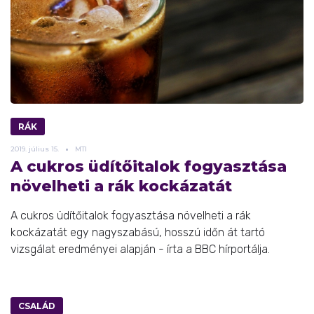
RÁK
2019.
július
15.
MTI
A cukros üdítőitalok fogyasztása
növelheti a rák kockázatát
A cukros üdítőitalok fogyasztása növelheti a rák
kockázatát egy nagyszabású, hosszú időn át tartó
vizsgálat eredményei alapján - írta a BBC hírportálja.
CSALÁD