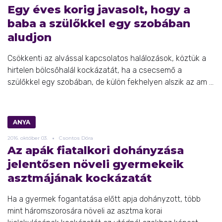
Egy éves korig javasolt, hogy a
baba a szülőkkel egy szobában
aludjon
Csökkenti az alvással kapcsolatos halálozások, köztük a
hirtelen bölcsőhalál kockázatát, ha a csecsemő a
szülőkkel egy szobában, de külön fekhelyen alszik az am ...
ANYA
2016.
október
03.
Csontos Dóra
Az apák fiatalkori dohányzása
jelentősen növeli gyermekeik
asztmájának kockázatát
Ha a gyermek fogantatása előtt apja dohányzott, több
mint háromszorosára növeli az asztma korai