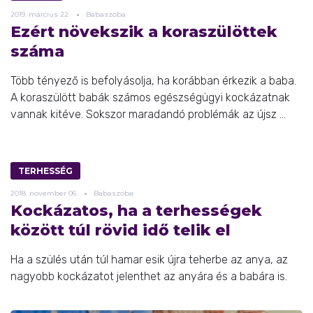
2019.
március
22.
Babaszoba
Ezért növekszik a koraszülöttek
száma
Több tényező is befolyásolja, ha korábban érkezik a baba.
A koraszülött babák számos egészségügyi kockázatnak
vannak kitéve. Sokszor maradandó problémák az újsz ...
TERHESSÉG
2018.
november
06.
Babaszoba
Kockázatos, ha a terhességek
között túl rövid idő telik el
Ha a szülés után túl hamar esik újra teherbe az anya, az
nagyobb kockázatot jelenthet az anyára és a babára is.