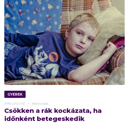
GYEREK
2018.
július
02.
Babaszoba
Csökken a rák kockázata, ha
időnként betegeskedik