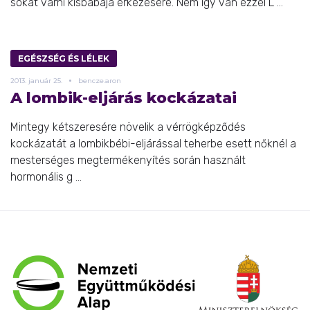
sokat várni kisbabája érkezésére. Nem így van ezzel L ...
EGÉSZSÉG ÉS LÉLEK
2013.
január
25.
bencze.aron
A lombik-eljárás kockázatai
Mintegy kétszeresére növelik a vérrögképződés
kockázatát a lombikbébi-eljárással teherbe esett nőknél a
mesterséges megtermékenyítés során használt
hormonális g ...