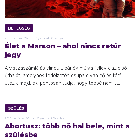
BETEGSÉG
2016.
január
28.
Gyarmati Orsolya
Élet a Marson – ahol nincs retúr
jegy
A visszaszámlálás elindult: pár év múlva fellövik az első
űrhajót, amelynek fedélzetén csupa olyan nő és férfi
utazik majd, aki pontosan tudja, hogy többé nem t ...
SZÜLÉS
2015.
október
06.
Gyarmati Orsolya
Abortusz: több nő hal bele, mint a
szülésbe