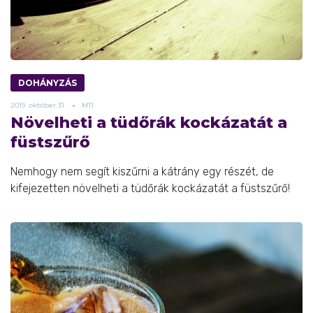
DOHÁNYZÁS
2019.
október
31.
MTI
Növelheti a tüdőrák kockázatát a
füstszűrő
Nemhogy nem segít kiszűrni a kátrány egy részét, de
kifejezetten növelheti a tüdőrák kockázatát a füstszűrő!