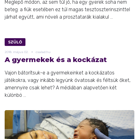
Meglepő módon, az sem túl jó, ha egy gyerek soha nem
beteg: a fiúk esetében ez túl magas tesztoszterinszinttel
járhat együtt, ami növeli a prosztatarák kialakul ...
SZÜLŐ
2018.
május
02.
csalad.hu
A gyermekek és a kockázat
Vajon bátorítsuk-e a gyermekeinket a kockázatos
játékokra, vagy inkább legyünk óvatosak és féltsük őket,
amennyire csak lehet? A médiában alapvetően két
különbö ...