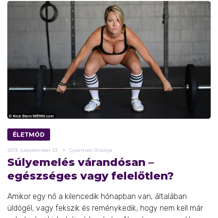
ÉLETMÓD
2013.
szeptember
23.
Gyarmati Orsolya
Súlyemelés várandósan –
egészséges vagy felelőtlen?
Amikor egy nő a kilencedik hónapban van, általában
üldögél, vagy fekszik és reménykedik, hogy nem kell már