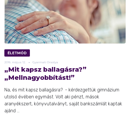
ÉLETMÓD
2016.
május
12.
Gyarmati Orsolya
„Mit kapsz ballagásra?”
„Mellnagyobbítást!”
Na, és mit kapsz ballagásra? - kérdezgettük gimnázium
utolsó évében egymást. Volt aki pénzt, mások
aranyékszert, könyvutalványt, saját bankszámlát kaptak
ajánd ...