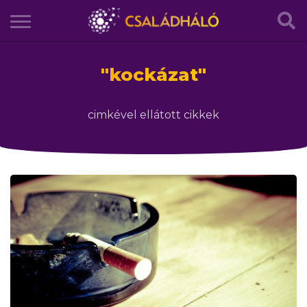
"
kockázat
"
cimkével ellátott cikkek