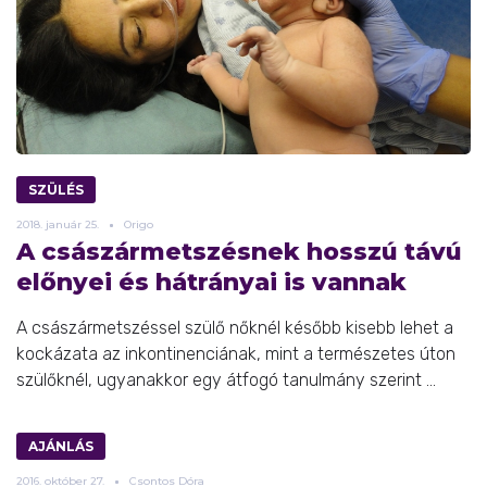
SZÜLÉS
2018.
január
25.
Origo
A császármetszésnek hosszú távú
előnyei és hátrányai is vannak
A császármetszéssel szülő nőknél később kisebb lehet a
kockázata az inkontinenciának, mint a természetes úton
szülőknél, ugyanakkor egy átfogó tanulmány szerint ...
AJÁNLÁS
2016.
október
27.
Csontos Dóra