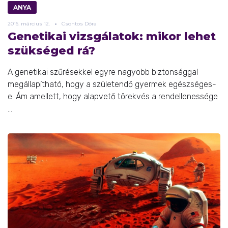
ANYA
2016.
március
12.
Csontos Dóra
Genetikai vizsgálatok: mikor lehet
szükséged rá?
A genetikai szűrésekkel egyre nagyobb biztonsággal
megállapítható, hogy a születendő gyermek egészséges-
e. Ám amellett, hogy alapvető törekvés a rendellenessége
...