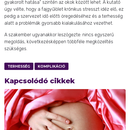
gyakorolt hatása” szintén az okok között lehet. A kutató
úgy vélte, hogy a fajgyűlölet krónikus stresszt idéz elő, ez
pedig a szervezet idő előtti öregedéséhez és a terhesség
alatt a problémák gyorsabb kialakulásához vezethet.
A szakember ugyanakkor leszögezte: nincs egyszerű
megoldás, következésképpen többféle megközelítés
szükséges.
TERHESSÉG
KOMPLIKÁCIÓ
Kapcsolódó cikkek