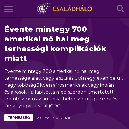
Évente mintegy 700
amerikai nő hal meg
terhességi komplikációk
miatt
Évente mintegy 700 amerikai nő hal meg
terhessége alatt vagy a szülés után egy éven belül,
nagy többségükben afroamerikaiak vagy indián
őslakosok - állapította meg szerdán ismertetett
jelentésében az amerikai betegségmegelőzési és
járványügyi hivatal (CDC).
TERHESSÉG
2019.
május
10.
MTI