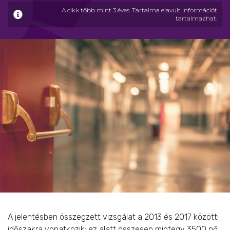
A cikk több mint 3 éves. Tartalma elavult információt
tartalmazhat.
A jelentésben összegzett vizsgálat a 2013 és 2017 közötti
időszakra vonatkozik: ez alatt összesen mintegy 3500 nő