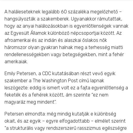
A haláleseteknek legalább 60 százaléka megelőzhető –
hangsúlyozták a szakemberek. Ugyanakkor rámutattak,
hogy az anyai halálozásokban is egyenlőtlenségek vannak
az Egyesült Államok különböző népcsoportjai között. Az
afroamerikai és az indián és alaszkai őslakos nők
háromszor olyan gyakran halnak meg a terhesség miatti
rendellenességekben vagy betegségekben, mint a fehér
amerikaiak.
Emily Petersen, a CDC kutatásában részt vevő egyik
szakember a The Washington Post című lapnak
leszögezte: eddig is ismert volt ez a fajta egyenlőtlenség a
feketék és a fehérek között, ám szerinte “ez nem
magyaráz meg mindent”.
Petersen elmondta: még mindig kutatják e különbség
okait, és az egyik – egyre elfogadottabb – elmélet szerint
“a strukturális vagy rendszerszerű rasszizmus egészségre