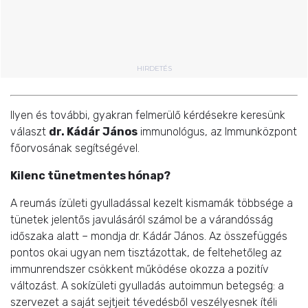
HIRDETÉS
Ilyen és további, gyakran felmerülő kérdésekre keresünk
választ
dr. Kádár János
immunológus, az Immunközpont
főorvosának segítségével.
Kilenc tünetmentes hónap?
A reumás ízületi gyulladással kezelt kismamák többsége a
tünetek jelentős javulásáról számol be a várandósság
időszaka alatt – mondja dr. Kádár János. Az összefüggés
pontos okai ugyan nem tisztázottak, de feltehetőleg az
immunrendszer csökkent működése okozza a pozitív
változást. A sokízületi gyulladás autoimmun betegség: a
szervezet a saját sejtjeit tévedésből veszélyesnek ítéli