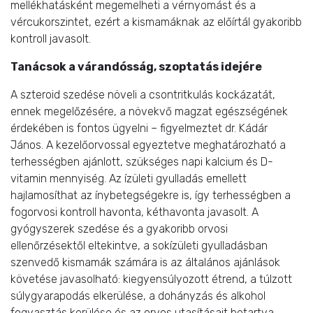
mellékhatásként megemelheti a vérnyomást és a
vércukorszintet, ezért a kismamáknak az előírtál gyakoribb
kontroll javasolt.
Tanácsok a várandósság, szoptatás idejére
A szteroid szedése növeli a csontritkulás kockázatát,
ennek megelőzésére, a növekvő magzat egészségének
érdekében is fontos ügyelni – figyelmeztet dr. Kádár
János. A kezelőorvossal egyeztetve meghatározható a
terhességben ajánlott, szükséges napi kalcium és D-
vitamin mennyiség. Az ízületi gyulladás emellett
hajlamosíthat az ínybetegségekre is, így terhességben a
fogorvosi kontroll havonta, kéthavonta javasolt. A
gyógyszerek szedése és a gyakoribb orvosi
ellenőrzésektől eltekintve, a sokízületi gyulladásban
szenvedő kismamák számára is az általános ajánlások
követése javasolható: kiegyensúlyozott étrend, a túlzott
súlygyarapodás elkerülése, a dohányzás és alkohol
fogyasztás kerülése és az orvos utasításait betartva,