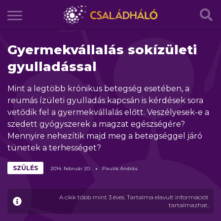
Gyermekvállalás sokízületi
gyulladással
Mint a legtöbb krónikus betegség esetében, a
reumás ízületi gyulladás kapcsán is kérdések sora
vetődik fel a gyermekvállalás előtt. Veszélyesek-e a
szedett gyógyszerek a magzat egészségére?
Mennyire nehezítik majd meg a betegséggel járó
tünetek a terhességet?
SZÜLÉS
2014.
február
20.
Paulik András
A cikk több mint 3 éves. Tartalma elavult információt
tartalmazhat.