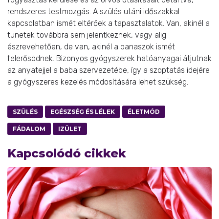
rendszeres testmozgás. A szülés utáni időszakkal
kapcsolatban ismét eltérőek a tapasztalatok. Van, akinél a
tünetek továbbra sem jelentkeznek, vagy alig
észrevehetően, de van, akinél a panaszok ismét
felerősödnek. Bizonyos gyógyszerek hatóanyagai átjutnak
az anyatejjel a baba szervezetébe, így a szoptatás idejére
a gyógyszeres kezelés módosítására lehet szükség.
SZÜLÉS
EGÉSZSÉG ÉS LÉLEK
ÉLETMÓD
FÁDALOM
IZÜLET
Kapcsolódó cikkek