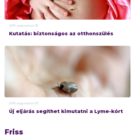
2019.
augusztus
09.
Kutatás: biztonságos az otthonszülés
2019.
augusztus
07.
Új eljárás segíthet kimutatni a Lyme-kórt
Friss