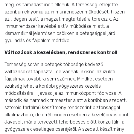
meg, és támadást indít ellenük. A terhesség létrejötte
azonban elnyomja az immunrendszer működését, hiszen
az „idegen test”, a magzat megtartására törekszik. Az
immunrendszer kevésbé aktív működése miatt, a
kismamáknál jelentősen csökken a betegséggel járó
gyulladás és fájdalom mértéke.
Változások a kezelésben, rendszeres kontroll
Terhesség során a betegek többsége kedvező
változásokat tapasztal, de vannak, akiknél az ízületi
fájdalmak továbbra sem szűnnek. Mindkét esetben
szükség lehet a korábbi gyógyszeres kezelés
módosítására – javasolja az Immunközpont főorvosa. A
második és harmadik trimeszter alatt a korábban szedett,
szteroid tartalmú készítmény rendszerint biztonsággal
alkalmazható, de erről minden esetben a kezelőorvos dönt.
Javasolt már a tervezett teherbeesés előtt konzultálni a
gyógyszerek esetleges cseréjéről. A szedett készítmény