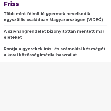
Friss
Több mint félmillió gyermek nevelkedik
egyszülős családban Magyarországon (VIDEÓ)
A szívhangrendelet bizonyítottan mentett már
életeket
Rontja a gyerekek írás- és számolási készségét
a korai közösségimédia-használat