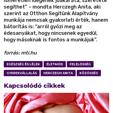
ismeretlen idegenek jóakarata, szeretete
segíthet” – mondta Herczegh Anita, aki
szerint az Otthon Segítünk Alapítvány
munkája nemcsak gyakorlati érték, hanem
bátorítás is: “arról győzi meg az
édesanyákat, hogy nincsenek egyedül,
hogy másoknak is fontos a munkájuk”.
forrás: mti.hu
EGÉSZSÉG ÉS LÉLEK
ÉLETMÓD
FELELŐSSÉG
GYEREKVÁLLALÁS
HERCZEGH ANITA
KÖZÖSSÉG
Kapcsolódó cikkek