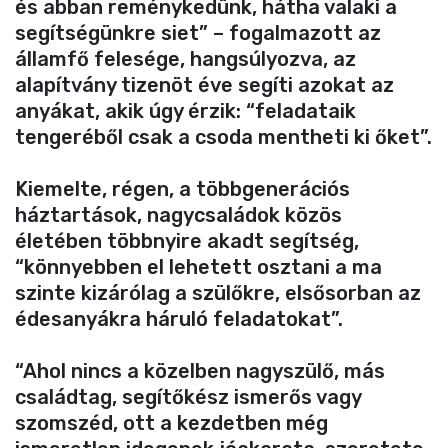
és abban reménykedünk, hátha valaki a
segítségünkre siet” – fogalmazott az
államfő felesége, hangsúlyozva, az
alapítvány tizenöt éve segíti azokat az
anyákat, akik úgy érzik: “feladataik
tengeréből csak a csoda mentheti ki őket”.
Kiemelte, régen, a többgenerációs
háztartások, nagycsaládok közös
életében többnyire akadt segítség,
“könnyebben el lehetett osztani a ma
szinte kizárólag a szülőkre, elsősorban az
édesanyákra háruló feladatokat”.
“Ahol nincs a közelben nagyszülő, más
családtag, segítőkész ismerős vagy
szomszéd, ott a kezdetben még