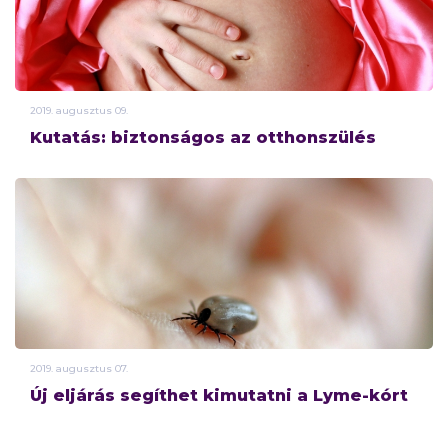
2019.
augusztus
09.
Kutatás: biztonságos az otthonszülés
2019.
augusztus
07.
Új eljárás segíthet kimutatni a Lyme-kórt