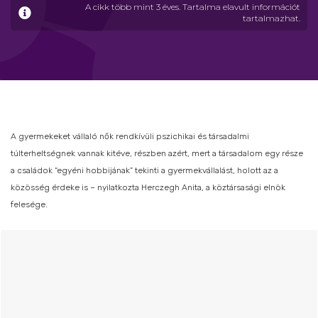
A cikk több mint 3 éves. Tartalma elavult információt
tartalmazhat.
A gyermekeket vállaló nők rendkívüli pszichikai és társadalmi
túlterheltségnek vannak kitéve, részben azért, mert a társadalom egy része
a családok “egyéni hobbijának” tekinti a gyermekvállalást, holott az a
közösség érdeke is – nyilatkozta Herczegh Anita, a köztársasági elnök
felesége.