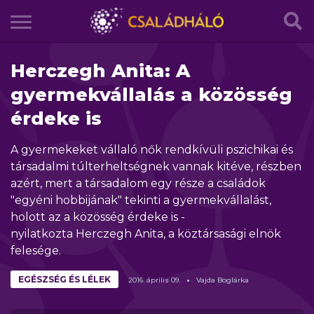
Herczegh Anita: A
gyermekvállalás a közösség
érdeke is
A gyermekeket vállaló nők rendkívüli pszichikai és
társadalmi túlterheltségnek vannak kitéve, részben
azért, mert a társadalom egy része a családok
"egyéni hobbijának" tekinti a gyermekvállalást,
holott az a közösség érdeke is -
nyilatkozta Herczegh Anita, a köztársasági elnök
felesége.
EGÉSZSÉG ÉS LÉLEK
2016.
április
09.
Vajda Boglárka