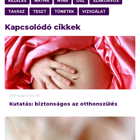
KEZELÉS
NÁTHA
NYÁR
ŐSZ
SZAKORVOS
TAVASZ
TESZT
TÜNETEK
VIZSGÁLAT
Kapcsolódó cikkek
2019.
augusztus
09.
Kutatás: biztonságos az otthonszülés