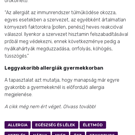
örökölhető.
“Az allergiát az immunrendszer túlműködése okozza,
egyes esetekben a szervezet, az egyébként ártalmatlan
környezeti faktorokra (pollen, penész) heves reakcióval
válaszol. Ilyenkor a szervezet hisztamin felszabadításával
próbál meg védekezni, ennek következménye pedig a
nyálkahártyák megduzzadása, orrfolyás, köhögés,
tüsszögés.”
Leggyakoribb allergiák gyermekkorban
A tapasztalat azt mutatja, hogy manapság már egyre
gyakoribb a gyermekeknél is előforduló allergia
megjelenése.
A cikk még nem ért véget. Olvass tovább!
ALLERGIA
EGÉSZSÉG ÉS LÉLEK
ÉLETMÓD