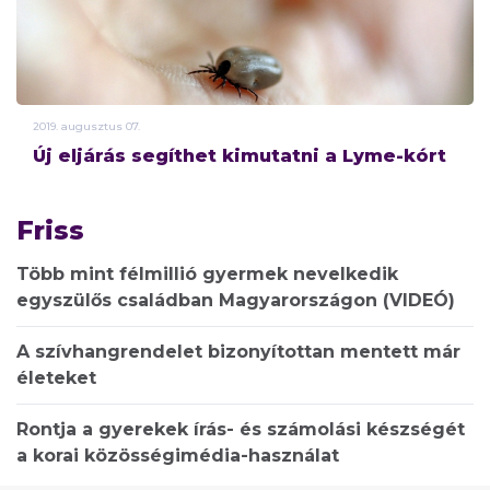
2019.
augusztus
07.
Új eljárás segíthet kimutatni a Lyme-kórt
Friss
Több mint félmillió gyermek nevelkedik
egyszülős családban Magyarországon (VIDEÓ)
A szívhangrendelet bizonyítottan mentett már
életeket
Rontja a gyerekek írás- és számolási készségét
a korai közösségimédia-használat