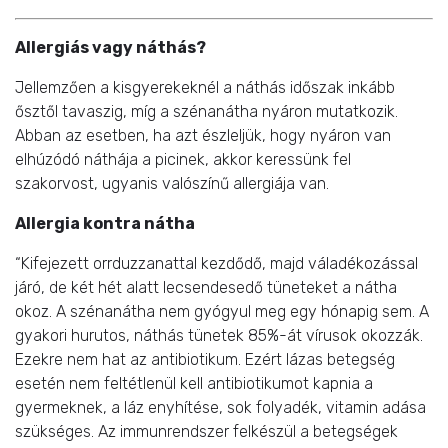
Allergiás vagy náthás?
Jellemzően a kisgyerekeknél a náthás időszak inkább
ősztől tavaszig, míg a szénanátha nyáron mutatkozik.
Abban az esetben, ha azt észleljük, hogy nyáron van
elhúzódó náthája a picinek, akkor keressünk fel
szakorvost, ugyanis valószínű allergiája van.
Allergia kontra nátha
“Kifejezett orrduzzanattal kezdődő, majd váladékozással
járó, de két hét alatt lecsendesedő tüneteket a nátha
okoz. A szénanátha nem gyógyul meg egy hónapig sem. A
gyakori hurutos, náthás tünetek 85%-át vírusok okozzák.
Ezekre nem hat az antibiotikum. Ezért lázas betegség
esetén nem feltétlenül kell antibiotikumot kapnia a
gyermeknek, a láz enyhítése, sok folyadék, vitamin adása
szükséges. Az immunrendszer felkészül a betegségek