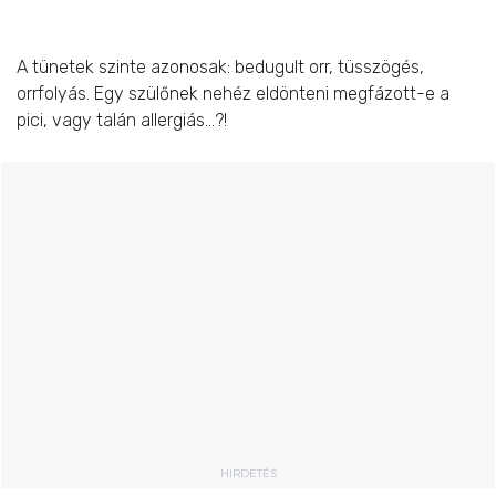
A tünetek szinte azonosak: bedugult orr, tüsszögés,
orrfolyás. Egy szülőnek nehéz eldönteni megfázott-e a
pici, vagy talán allergiás…?!
HIRDETÉS