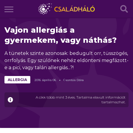
Vajon allergiás a
gyermekem, vagy náthás?
A tünetek szinte azonosak: bedugult orr, tüsszögés,
orrfolyás. Egy szülőnek nehéz eldönteni megfázott-
e a pici, vagy talán allergiás...?!
ALLERGIA
2016.
április
06.
Csontos Dóra
A cikk több mint 3 éves. Tartalma elavult információt
tartalmazhat.