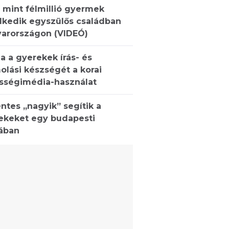
 mint félmillió gyermek
lkedik egyszülős családban
arországon (VIDEÓ)
a a gyerekek írás- és
olási készségét a korai
sségimédia-használat
ntes „nagyik” segítik a
ekeket egy budapesti
lában