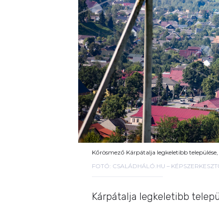
Kőrösmező Kárpátalja legkeletibb települése
FOTÓ: CSALÁDHÁLÓ.HU – KÉPSZERKESZT
Kárpátalja legkeletibb telepü