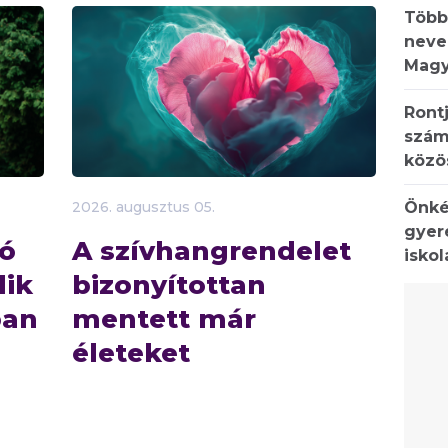
Több
neve
Magy
Rontj
szám
közö
Önké
2026.
augusztus
05.
gyer
ió
A szívhangrendelet
isko
dik
bizonyítottan
ban
mentett már
életeket