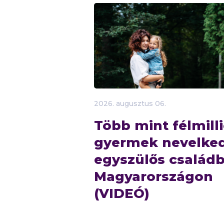
2026.
augusztus
06.
Több mint félmill
gyermek nevelke
egyszülős család
Magyarországon
(VIDEÓ)