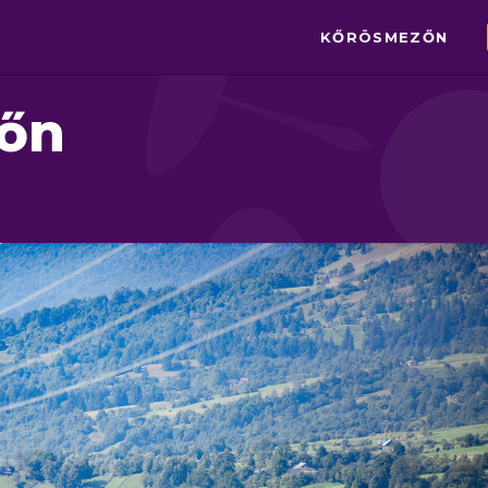
KŐRÖSMEZŐN
őn