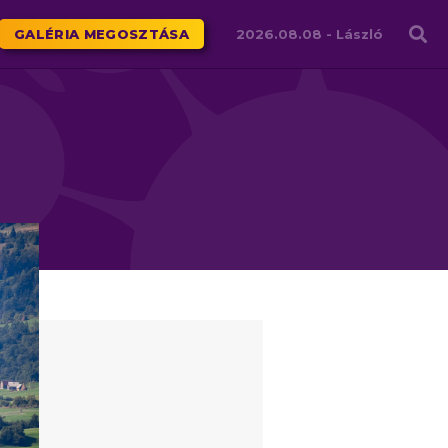
Családháló
GALÉRIA MEGOSZTÁSA
2026.08.08 -
László