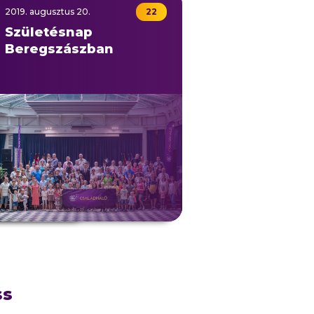
2019.
augusztus
11
20.
22
aládok, új
Születésnap
Beregszászban
ss