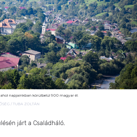
, ahol napjainkban körülbelül 900 magyar él.
ŐSÉG / TUBA ZOLTÁN
lésén járt a Családháló.