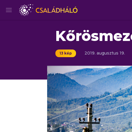
Kőrösmez
2019.
augusztus
19.
13 kép