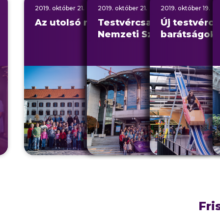
2019.
október
21.
2019.
október
20
21.
2019.
október
19
19.
Az utolsó nap Budán
Testvércsaládok a
Új testvércs
Nemzeti Színházban
barátságok
Fri