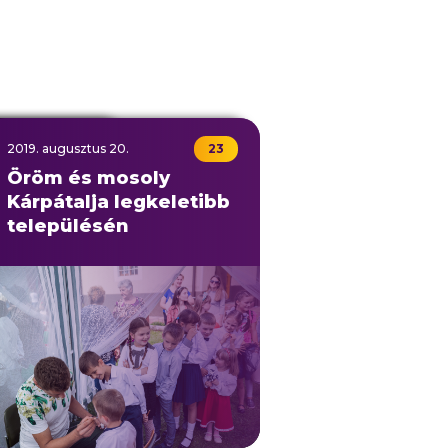
.
2019.
augusztus
22
20.
23
p
Öröm és mosoly
ban
Kárpátalja legkeletibb
településén