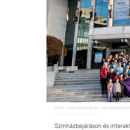
FOTÓ: CSALÁDHÁLÓ.HU – KÉPSZERKESZT
Színházbejáráson és interak