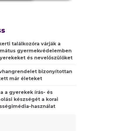
ss
kerti találkozóra várják a
rmátus gyermekvédelemben
gyerekeket és nevelőszülőket
ívhangrendelet bizonyítottan
ett már életeket
a a gyerekek írás- és
olási készségét a korai
sségimédia-használat