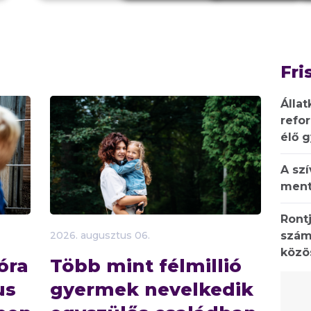
Fri
Állat
refo
élő 
A sz
ment
Rontj
szám
2026.
augusztus
06.
közö
óra
Több mint félmillió
us
gyermek nevelkedik