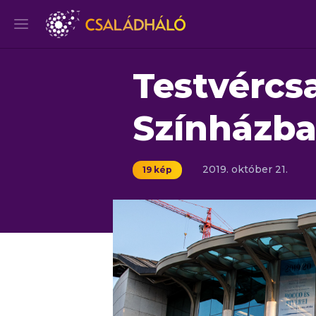
Testvércs
Színházb
2019.
október
21.
19 kép