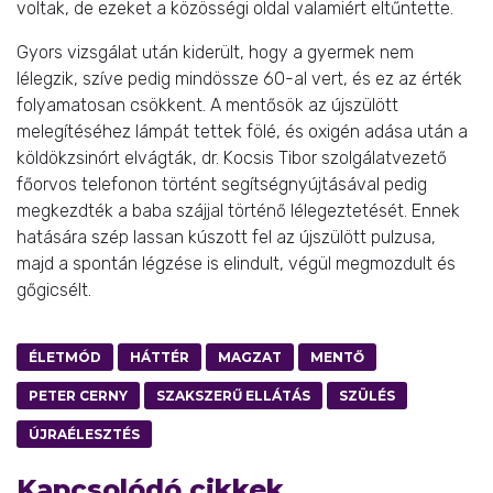
voltak, de ezeket a közösségi oldal valamiért eltűntette.
Gyors vizsgálat után kiderült, hogy a gyermek nem
lélegzik, szíve pedig mindössze 60-al vert, és ez az érték
folyamatosan csökkent. A mentősök az újszülött
melegítéséhez lámpát tettek fölé, és oxigén adása után a
köldökzsinórt elvágták, dr. Kocsis Tibor szolgálatvezető
főorvos telefonon történt segítségnyújtásával pedig
megkezdték a baba szájjal történő lélegeztetését. Ennek
hatására szép lassan kúszott fel az újszülött pulzusa,
majd a spontán légzése is elindult, végül megmozdult és
gőgicsélt.
ÉLETMÓD
HÁTTÉR
MAGZAT
MENTŐ
PETER CERNY
SZAKSZERŰ ELLÁTÁS
SZÜLÉS
ÚJRAÉLESZTÉS
Kapcsolódó cikkek