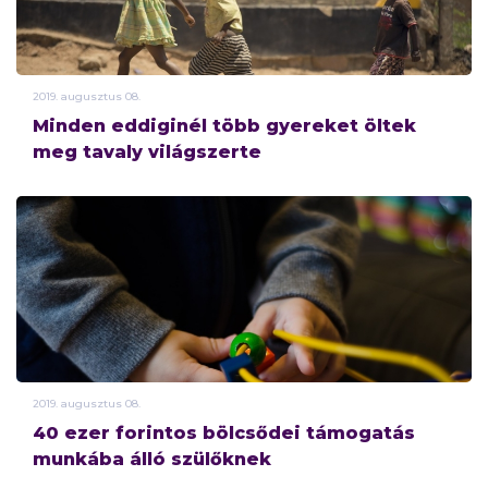
2019.
augusztus
08.
Minden eddiginél több gyereket öltek
meg tavaly világszerte
2019.
augusztus
08.
40 ezer forintos bölcsődei támogatás
munkába álló szülőknek