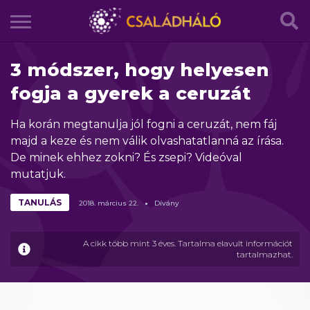
3 módszer, hogy helyesen
fogja a gyerek a ceruzát
Ha korán megtanulja jól fogni a ceruzát, nem fáj
majd a keze és nem válik olvashatatlanná az írása.
De minek ehhez zokni? És zsepi? Videóval
mutatjuk.
TANULÁS
2018.
március
22.
Dívány
A cikk több mint 3 éves. Tartalma elavult információt
tartalmazhat.