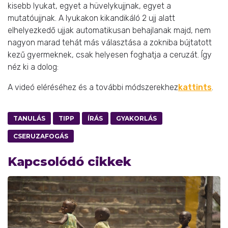
kisebb lyukat, egyet a hüvelykujjnak, egyet a
mutatóujjnak. A lyukakon kikandikáló 2 ujj alatt
elhelyezkedő ujjak automatikusan behajlanak majd, nem
nagyon marad tehát más választása a zokniba bújtatott
kezű gyermeknek, csak helyesen foghatja a ceruzát. Így
néz ki a dolog:
A videó eléréséhez és a további módszerekhez
kattints
.
TANULÁS
TIPP
ÍRÁS
GYAKORLÁS
CSERUZAFOGÁS
Kapcsolódó cikkek