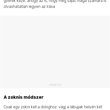
gyerek keze, ahogy az is, hogy még saját maga számára is
olvashatatlan legyen az írása.
HIRDETÉS
A zoknis módszer
Csak egy zokni kell a dologhoz: vágj a lábujjak helyén két