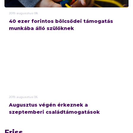
2019.
augusztus
08.
40 ezer forintos bölcsődei támogatás
munkába álló szülőknek
2019.
augusztus
06.
Augusztus végén érkeznek a
szeptemberi családtámogatások
Friss