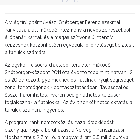
HIRDETÉS
A világhírű gitárművész, Snétberger Ferenc szakmai
irányítása alatt működő intézmény a neves zenészekből
álló tanári karnak és a magas színvonalú intenzív
képzésnek köszönhetően egyedülálló lehetőséget biztosít
a tanulók számára.
Az egykori felsőörsi diáktábor területén működő
Snétberger-központ 2011 óta évente több mint hatvan 12
és 20 év közötti gyermeknek és fiatalnak nyújt segítséget
zenei tehetségének kibontakoztatásában. Tavasszal és
ősszel háromhetes, nyáron pedig hathetes kurzuson
foglalkoznak a fiatalokkal. Az évi tizenkét hetes oktatás a
tanulók számára ingyenes.
A program iránti nemzetközi és hazai érdeklődést
bizonyítja, hogy a beruházást a Norvég Finanszírozási
Mechanizmus 2,7 millió, a magyar állam 0,5 millió euróval