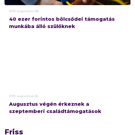
2019.
augusztus
08.
40 ezer forintos bölcsődei támogatás
munkába álló szülőknek
2019.
augusztus
06.
Augusztus végén érkeznek a
szeptemberi családtámogatások
Friss