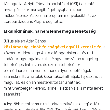
támogatta. A Nyílt Társadalom Intézet (OSI) is jelentős
anyagi és szakmai segítséget nyújt a központ
működéséhez. A szakmai program megvalósítását az
Európai Szociális Alap is segítette.
Elkallódnának, ha nem lenne meg a lehetőség
Július elején Áder János
köztársasági elnök feleségével együtt kereste fel
a
központot. Herczegh Anita a látogatáskor a távirati
irodának úgy fogalmazott: „Magyarországon rengeteg
tehetséges fiatal van, és ezek a tehetségek
elkallódnának, ha nem lennének ilyen lehetőségek
számukra. Itt a fiatalok kibontakoztathatják, fejleszthetik
magukat, és olyan mesterektől tanulhatnak,
mint Snétberger Ferenc, akinek életpályája is minta lehet
számukra.”
A legfőbb mentor munkáját olyan művészek segítették
eddig, mint László Attila, Oláh Tzumó Árpád, Lamm Dávid,