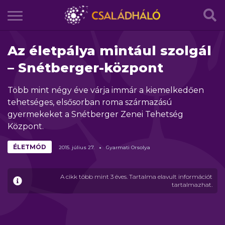
Az életpálya mintául szolgál
– Snétberger-központ
Több mint négy éve várja immár a kiemelkedően
tehetséges, elsősorban roma származású
gyermekeket a Snétberger Zenei Tehetség
Központ.
ÉLETMÓD
2015.
július
27.
Gyarmati Orsolya
A cikk több mint 3 éves. Tartalma elavult információt
tartalmazhat.