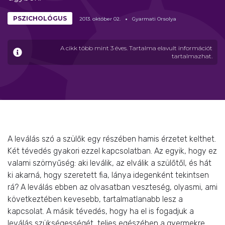
PSZICHOLÓGUS
2013.
október
02.
Gyarmati Orsolya
A cikk több mint 3 éves. Tartalma elavult információt
tartalmazhat.
A leválás szó a szülők egy részében hamis érzetet kelthet.
Két tévedés gyakori ezzel kapcsolatban. Az egyik, hogy ez
valami szörnyűség: aki leválik, az elválik a szülőtől, és hát
ki akarná, hogy szeretett fia, lánya idegenként tekintsen
rá? A leválás ebben az olvasatban veszteség, olyasmi, ami
következtében kevesebb, tartalmatlanabb lesz a
kapcsolat. A másik tévedés, hogy ha el is fogadjuk a
leválás szükségességét, teljes egészében a gyermekre