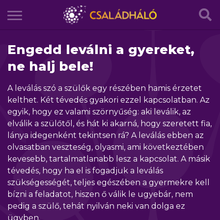
Engedd leválni a gyereket,
ne halj bele!
A leválás szó a szülők egy részében hamis érzetet
kelthet. Két tévedés gyakori ezzel kapcsolatban. Az
egyik, hogy ez valami szörnyűség: aki leválik, az
elválik a szülőtől, és hát ki akarná, hogy szeretett fia,
lánya idegenként tekintsen rá? A leválás ebben az
olvasatban veszteség, olyasmi, ami következtében
kevesebb, tartalmatlanabb lesz a kapcsolat. A másik
tévedés, hogy ha el is fogadjuk a leválás
szükségességét, teljes egészében a gyermekre kell
bízni a feladatot, hiszen ő válik le ugyebár, nem
pedig a szülő, tehát nyilván neki van dolga ez
ügyben.