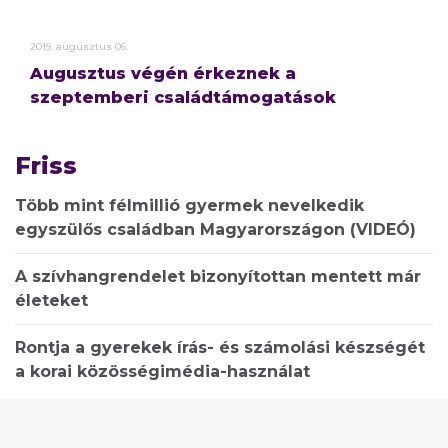
2019.
augusztus
06.
Augusztus végén érkeznek a
szeptemberi családtámogatások
Friss
Több mint félmillió gyermek nevelkedik
egyszülős családban Magyarországon (VIDEÓ)
A szívhangrendelet bizonyítottan mentett már
életeket
Rontja a gyerekek írás- és számolási készségét
a korai közösségimédia-használat