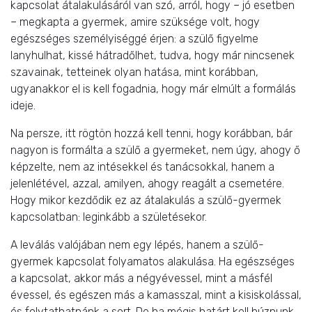
kapcsolat átalakulásáról van szó, arról, hogy – jó esetben
– megkapta a gyermek, amire szüksége volt, hogy
egészséges személyiséggé érjen: a szülő figyelme
lanyhulhat, kissé hátradőlhet, tudva, hogy már nincsenek
szavainak, tetteinek olyan hatása, mint korábban,
ugyanakkor el is kell fogadnia, hogy már elmúlt a formálás
ideje.
Na persze, itt rögtön hozzá kell tenni, hogy korábban, bár
nagyon is formálta a szülő a gyermeket, nem úgy, ahogy ő
képzelte, nem az intésekkel és tanácsokkal, hanem a
jelenlétével, azzal, amilyen, ahogy reagált a csemetére.
Hogy mikor kezdődik ez az átalakulás a szülő-gyermek
kapcsolatban: leginkább a születésekor.
A leválás valójában nem egy lépés, hanem a szülő-
gyermek kapcsolat folyamatos alakulása. Ha egészséges
a kapcsolat, akkor más a négyévessel, mint a másfél
évessel, és egészen más a kamasszal, mint a kisiskolással,
és folytathatnánk a sort. De ha mégis határt kell húznunk,