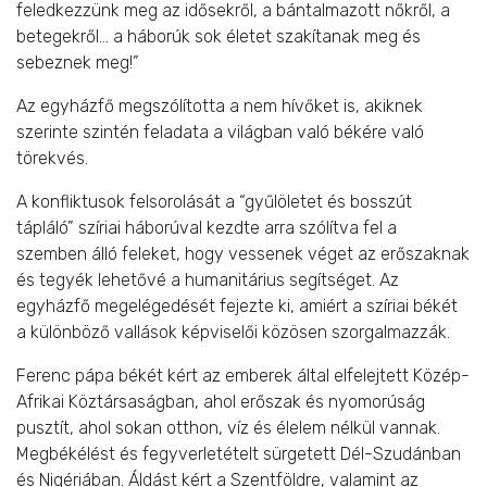
feledkezzünk meg az idősekről, a bántalmazott nőkről, a
betegekről… a háborúk sok életet szakítanak meg és
sebeznek meg!”
Az egyházfő megszólította a nem hívőket is, akiknek
szerinte szintén feladata a világban való békére való
törekvés.
A konfliktusok felsorolását a “gyűlöletet és bosszút
tápláló” szíriai háborúval kezdte arra szólítva fel a
szemben álló feleket, hogy vessenek véget az erőszaknak
és tegyék lehetővé a humanitárius segítséget. Az
egyházfő megelégedését fejezte ki, amiért a szíriai békét
a különböző vallások képviselői közösen szorgalmazzák.
Ferenc pápa békét kért az emberek által elfelejtett Közép-
Afrikai Köztársaságban, ahol erőszak és nyomorúság
pusztít, ahol sokan otthon, víz és élelem nélkül vannak.
Megbékélést és fegyverletételt sürgetett Dél-Szudánban
és Nigériában. Áldást kért a Szentföldre, valamint az